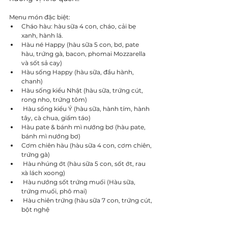
Menu món đặc biệt:
Cháo hàu: hàu sữa 4 con, cháo, cải bẹ 
xanh, hành lá.
Hàu né Happy (hàu sữa 5 con, bơ, pate 
hàu, trứng gà, bacon, phomai Mozzarella 
và sốt sả cay)
Hàu sống Happy (hàu sữa, đầu hành, 
chanh)
Hàu sống kiểu Nhật (hàu sữa, trứng cút, 
rong nho, trứng tôm)
 Hàu sống kiểu Ý (hàu sữa, hành tím, hành 
tây, cà chua, giấm táo)
Hàu pate & bánh mì nướng bơ (hàu pate, 
bánh mì nướng bơ)
Cơm chiên hàu (hàu sữa 4 con, cơm chiên, 
trứng gà)
 Hàu nhúng ớt (hàu sữa 5 con, sốt ớt, rau 
xà lách xoong)
 Hàu nướng sốt trứng muối (Hàu sữa, 
trứng muối, phô mai)
 Hàu chiên trứng (hàu sữa 7 con, trứng cút, 
bột nghệ