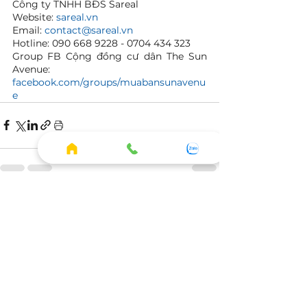
Công ty TNHH BĐS Sareal  
Website: 
sareal.vn
Email: 
contact@sareal.vn
Hotline: 090 668 9228 - 0704 434 323 
Group FB Cộng đồng cư dân The Sun 
Avenue: 
facebook.com/groups/muabansunavenu
e
Xem tất cả
Bài đăng gần đây