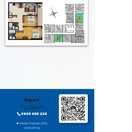
Expert
Tú Oanh
0906 689 228
☛ Make friends Zalo
consulting