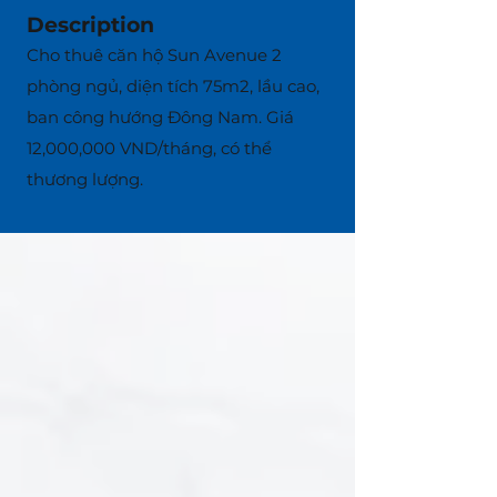
Description
Cho thuê căn hộ Sun Avenue 2
phòng ngủ, diện tích 75m2, lầu cao,
ban công hướng Đông Nam. Giá
12,000,000 VND/tháng, có thể
thương lượng.