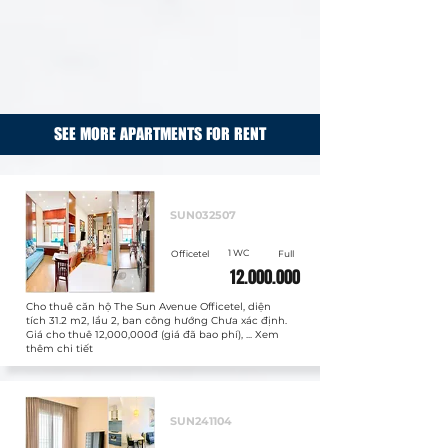
SEE MORE APARTMENTS FOR RENT
Cho thuê
SUN032507
1 WC
Officetel
Full
12.000.000
Cho thuê căn hộ The Sun Avenue Officetel, diện
tích 31.2 m2, lầu 2, ban công hướng Chưa xác định.
Giá cho thuê 12,000,000đ (giá đã bao phí), ... Xem
thêm chi tiết
Cho thuê
SUN241104