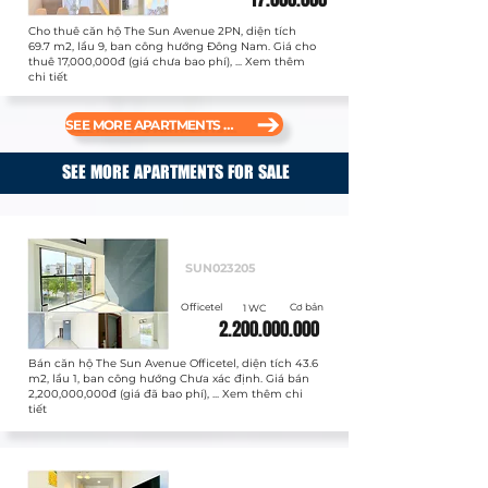
Cho thuê căn hộ The Sun Avenue 2PN, diện tích
69.7 m2, lầu 9, ban công hướng Đông Nam. Giá cho
thuê 17,000,000đ (giá chưa bao phí), ... Xem thêm
chi tiết
SEE MORE APARTMENTS FOR RENT
SEE MORE APARTMENTS FOR SALE
Bán
SUN023205
Officetel
Cơ bản
1 WC
2.200.000.000
Bán căn hộ The Sun Avenue Officetel, diện tích 43.6
m2, lầu 1, ban công hướng Chưa xác định. Giá bán
2,200,000,000đ (giá đã bao phí), ... Xem thêm chi
tiết
Bán