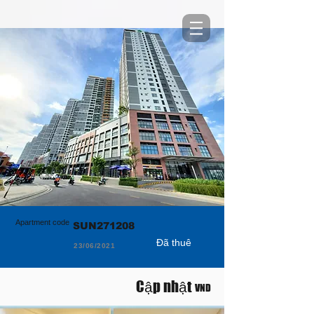
Apartment code
SUN271208
Đã thuê
23/06/2021
Cập nhật
VND