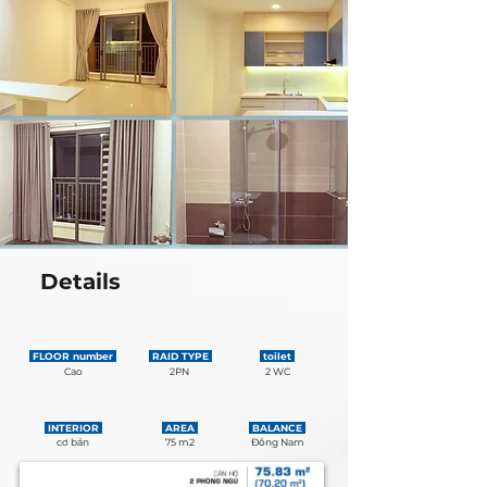
Details
FLOOR number
RAID TYPE
toilet
Cao
2PN
2 WC
INTERIOR
AREA
BALANCE
cơ bản
75 m2
Đông Nam