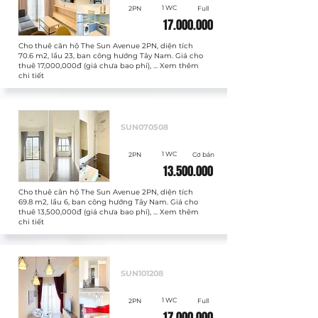
1 WC
2PN
Full
17.000.000
Cho thuê căn hộ The Sun Avenue 2PN, diện tích
70.6 m2, lầu 23, ban công hướng Tây Nam. Giá cho
thuê 17,000,000đ (giá chưa bao phí), ... Xem thêm
chi tiết
Cho thuê
SUN070508
1 WC
2PN
Cơ bản
13.500.000
Cho thuê căn hộ The Sun Avenue 2PN, diện tích
69.8 m2, lầu 6, ban công hướng Tây Nam. Giá cho
thuê 13,500,000đ (giá chưa bao phí), ... Xem thêm
chi tiết
Cho thuê
SUN101208
1 WC
2PN
Full
17.000.000