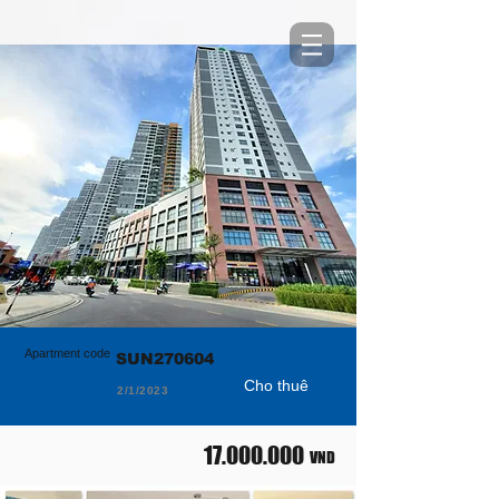
Apartment code
SUN270604
Cho thuê
2/1/2023
17.000.000
VND