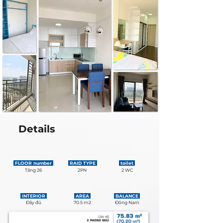
Details
FLOOR number
RAID TYPE
toilet
Tầng 26
2PN
2 WC
INTERIOR
AREA
BALANCE
Đầy đủ
70.5 m2
Đông Nam