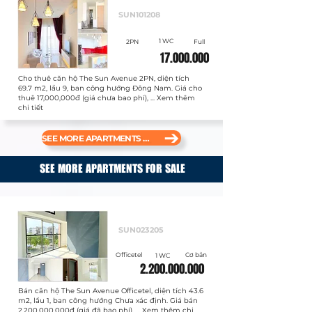
Cho thuê
SUN101208
1 WC
2PN
Full
17.000.000
Cho thuê căn hộ The Sun Avenue 2PN, diện tích
69.7 m2, lầu 9, ban công hướng Đông Nam. Giá cho
thuê 17,000,000đ (giá chưa bao phí), ... Xem thêm
chi tiết
SEE MORE APARTMENTS FOR RENT
SEE MORE APARTMENTS FOR SALE
Bán
SUN023205
Officetel
Cơ bản
1 WC
2.200.000.000
Bán căn hộ The Sun Avenue Officetel, diện tích 43.6
m2, lầu 1, ban công hướng Chưa xác định. Giá bán
2,200,000,000đ (giá đã bao phí), ... Xem thêm chi