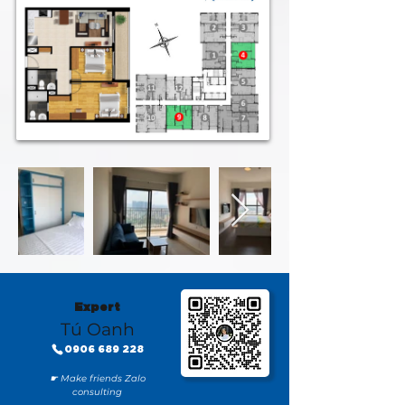
Expert
Tú Oanh
0906 689 228
☛ Make friends Zalo
consulting