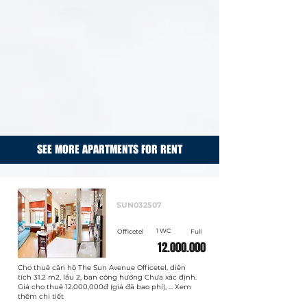
SEE MORE APARTMENTS FOR RENT
Cho thuê
SUN032507
1 WC
Officetel
Full
12.000.000
Cho thuê căn hộ The Sun Avenue Officetel, diện
tích 31.2 m2, lầu 2, ban công hướng Chưa xác định.
Giá cho thuê 12,000,000đ (giá đã bao phí), ... Xem
thêm chi tiết