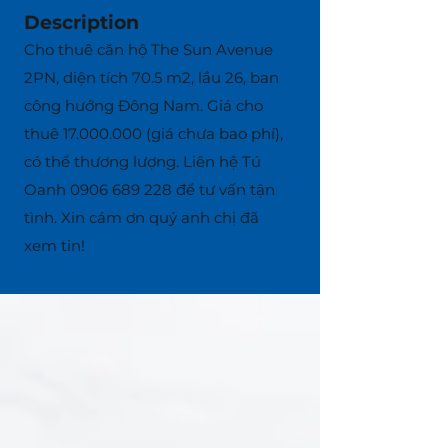
Description
Cho thuê căn hộ The Sun Avenue
2PN, diện tích 70.5 m2, lầu 26, ban
công hướng Đông Nam. Giá cho
thuê
17.000.000
(giá chưa bao phí),
có thể thương lượng. Liên hệ Tú
Oanh
0906 689 228
để tư vấn tận
tình. Xin cám ơn quý anh chị đã
xem tin!