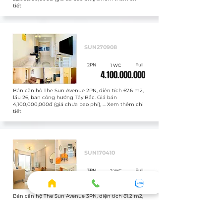
tiết
Bán
SUN270908
2PN
Full
1 WC
4.100.000.000
Bán căn hộ The Sun Avenue 2PN, diện tích 67.6 m2,
lầu 26, ban công hướng Tây Bắc. Giá bán
4,100,000,000đ (giá chưa bao phí), ... Xem thêm chi
tiết
Bán
SUN170410
3PN
Full
2 WC
5.400.000.000
Bán căn hộ The Sun Avenue 3PN, diện tích 81.2 m2,
lầu 16, ban công hướng Đông Nam. Giá bán
5,400,000,000đ (giá đã bao phí), ... Xem thêm chi
tiết