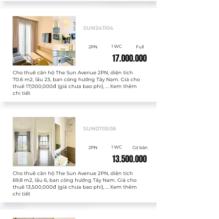
Cho thuê
SUN241104
1 WC
2PN
Full
17.000.000
Cho thuê căn hộ The Sun Avenue 2PN, diện tích
70.6 m2, lầu 23, ban công hướng Tây Nam. Giá cho
thuê 17,000,000đ (giá chưa bao phí), ... Xem thêm
chi tiết
Cho thuê
SUN070508
1 WC
2PN
Cơ bản
13.500.000
Cho thuê căn hộ The Sun Avenue 2PN, diện tích
69.8 m2, lầu 6, ban công hướng Tây Nam. Giá cho
thuê 13,500,000đ (giá chưa bao phí), ... Xem thêm
chi tiết