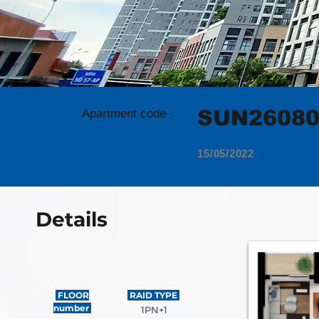
SUN2608
Apartment code
15/05/2022
Details
FLOOR
RAID TYPE
number
1PN+1