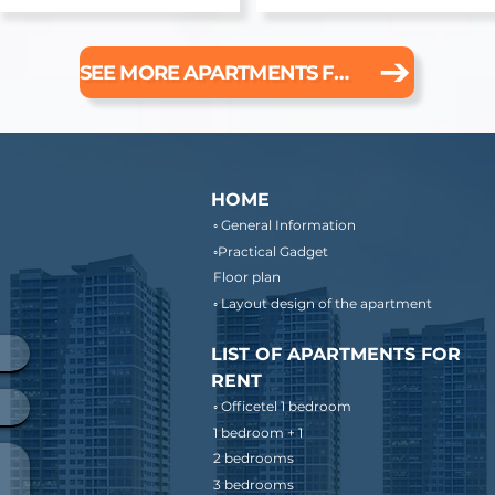
SEE MORE APARTMENTS FOR RENT
HOME
◦ General Information
◦Practical Gadget
Floor plan
◦ Layout design of the apartment
LIST OF APARTMENTS FOR
RENT
◦ Officetel 1 bedroom
1 bedroom + 1
2 bedrooms
3 bedrooms