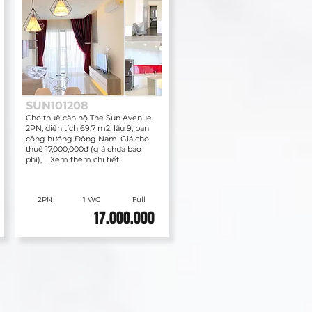
SUN101208
Cho thuê căn hộ The Sun Avenue
2PN, diện tích 69.7 m2, lầu 9, ban
công hướng Đông Nam. Giá cho
thuê 17,000,000đ (giá chưa bao
phí), ... Xem thêm chi tiết
2PN
1 WC
Full
17.000.000