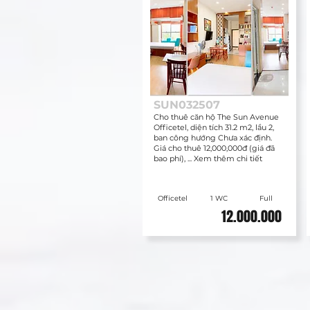
SUN032507
Cho thuê căn hộ The Sun Avenue
Officetel, diện tích 31.2 m2, lầu 2,
ban công hướng Chưa xác định.
Giá cho thuê 12,000,000đ (giá đã
bao phí), ... Xem thêm chi tiết
Officetel
1 WC
Full
12.000.000