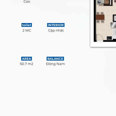
Cao
toilet
INTERIOR
2 WC
Cập nhật
AREA
BALANCE
50.7 m2
Đông Nam