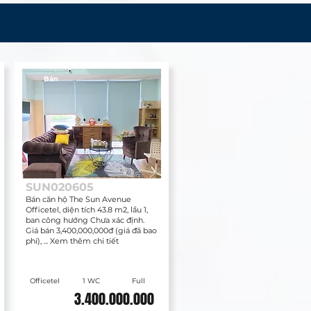
Bán
SUN020605
Bán căn hộ The Sun Avenue
Officetel, diện tích 43.8 m2, lầu 1,
ban công hướng Chưa xác định.
Giá bán 3,400,000,000đ (giá đã bao
phí), ... Xem thêm chi tiết
Officetel
1 WC
Full
3.400.000.000