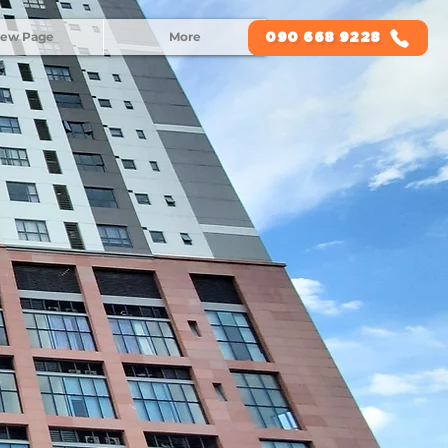
ew Page
More
090 668 9228