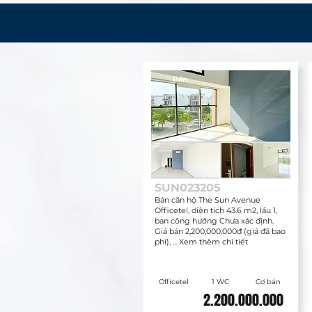
Bán
SUN023205
Bán căn hộ The Sun Avenue
Officetel, diện tích 43.6 m2, lầu 1,
ban công hướng Chưa xác định.
Giá bán 2,200,000,000đ (giá đã bao
phí), ... Xem thêm chi tiết
Officetel
1 WC
Cơ bản
2.200.000.000