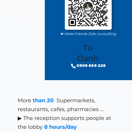
☛ Make friends Zalo consulting
Tú
Oanh
0906 689 228
More
than 20
Supermarkets,
restaurants, cafes, pharmacies
...
▶ The reception supports people at
the lobby
8 hours/day