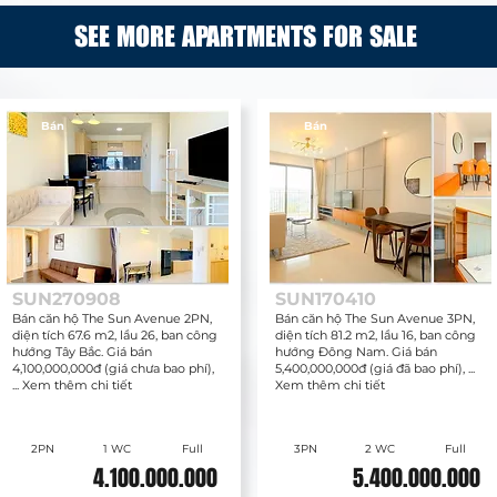
SEE MORE APARTMENTS FOR SALE
Bán
Bán
SUN270908
SUN170410
Bán căn hộ The Sun Avenue 2PN,
Bán căn hộ The Sun Avenue 3PN,
diện tích 67.6 m2, lầu 26, ban công
diện tích 81.2 m2, lầu 16, ban công
hướng Tây Bắc. Giá bán
hướng Đông Nam. Giá bán
4,100,000,000đ (giá chưa bao phí),
5,400,000,000đ (giá đã bao phí), ...
... Xem thêm chi tiết
Xem thêm chi tiết
2PN
1 WC
Full
3PN
2 WC
Full
4.100.000.000
5.400.000.000