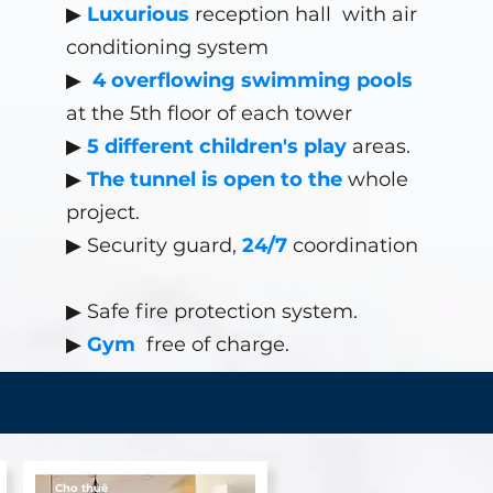
▶
Luxurious
reception hall
with air
conditioning system
▶
4 overflowing swimming pools
at the 5th floor of each tower
▶
5 different children's play
areas.
▶
The tunnel is open to the
whole
project.
▶ Security guard,
24/7
coordination
▶
Safe fire protection system.
▶
Gym
free of charge.
Cho thuê