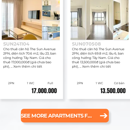
SUN241104
SUN070508
Cho thuê căn hộ The Sun Avenue
Cho thuê căn hộ The Sun Avenue
2PN, diện tích 70.6 m2, lầu 23, ban
2PN, diện tích 69.8 m2, lầu 6, ban
công hướng Tây Nam. Giá cho
công hướng Tây Nam. Giá cho
thuê 17,000,000đ (giá chưa bao
thuê 13,500,000đ (giá chưa bao
phí), ... Xem thêm chi tiết
phí), ... Xem thêm chi tiết
2PN
1 WC
Full
2PN
1 WC
Cơ bản
17.000.000
13.500.000
SEE MORE APARTMENTS FOR RENT