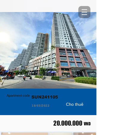
Apartment code
SUN241105
Cho thuê
18/03/2022
20.000.000
VND