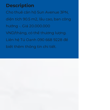
Description
Cho thuê căn hộ Sun Avenue 3PN,
diện tích 90.5 m2, lầu cao, ban công
hướng -. Giá
20.000.000
VND/tháng, có thể thương lượng.
Liên hệ Tú Oanh
090 668 9228
để
biết thêm thông tin chi tiết.