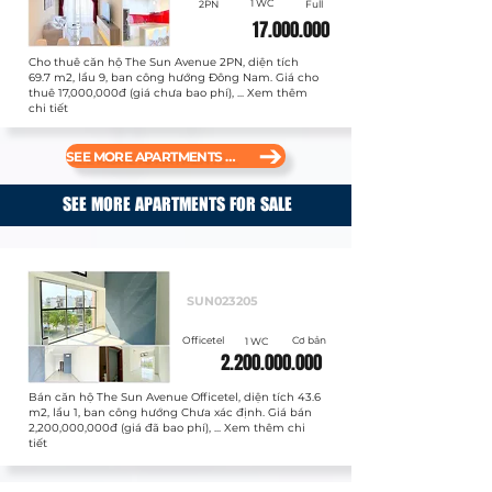
1 WC
2PN
Full
17.000.000
Cho thuê căn hộ The Sun Avenue 2PN, diện tích
69.7 m2, lầu 9, ban công hướng Đông Nam. Giá cho
thuê 17,000,000đ (giá chưa bao phí), ... Xem thêm
chi tiết
SEE MORE APARTMENTS FOR RENT
SEE MORE APARTMENTS FOR SALE
Bán
SUN023205
Officetel
Cơ bản
1 WC
2.200.000.000
Bán căn hộ The Sun Avenue Officetel, diện tích 43.6
m2, lầu 1, ban công hướng Chưa xác định. Giá bán
2,200,000,000đ (giá đã bao phí), ... Xem thêm chi
tiết