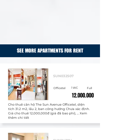
SEE MORE APARTMENTS FOR RENT
Cho thuê
SUN032507
1 WC
Officetel
Full
12.000.000
Cho thuê căn hộ The Sun Avenue Officetel, diện
tích 31.2 m2, lầu 2, ban công hướng Chưa xác định.
Giá cho thuê 12,000,000đ (giá đã bao phí), ... Xem
thêm chi tiết
Cho thuê