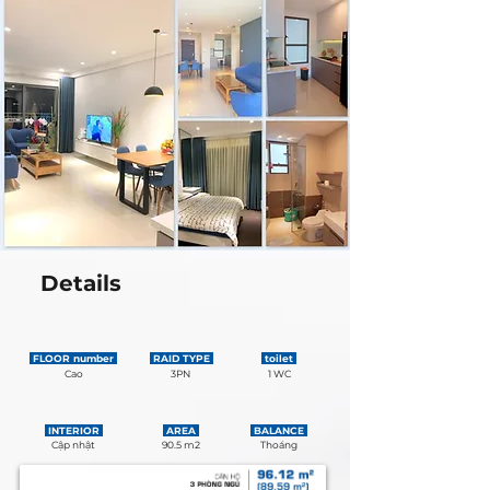
Details
FLOOR number
RAID TYPE
toilet
Cao
3PN
1 WC
INTERIOR
AREA
BALANCE
Cập nhật
90.5 m2
Thoáng