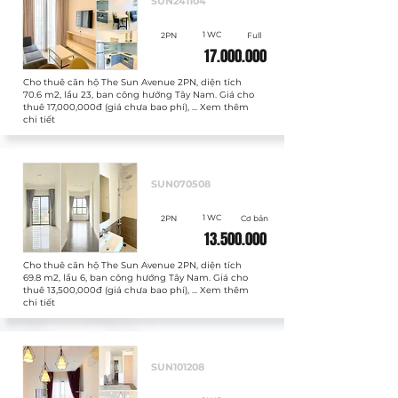
SUN241104
1 WC
2PN
Full
17.000.000
Cho thuê căn hộ The Sun Avenue 2PN, diện tích
70.6 m2, lầu 23, ban công hướng Tây Nam. Giá cho
thuê 17,000,000đ (giá chưa bao phí), ... Xem thêm
chi tiết
Cho thuê
SUN070508
1 WC
2PN
Cơ bản
13.500.000
Cho thuê căn hộ The Sun Avenue 2PN, diện tích
69.8 m2, lầu 6, ban công hướng Tây Nam. Giá cho
thuê 13,500,000đ (giá chưa bao phí), ... Xem thêm
chi tiết
Cho thuê
SUN101208