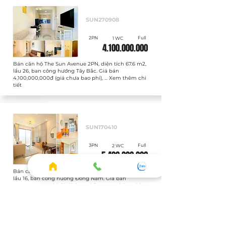
Bán
SUN270908
2PN
Full
1 WC
4.100.000.000
Bán căn hộ The Sun Avenue 2PN, diện tích 67.6 m2,
lầu 26, ban công hướng Tây Bắc. Giá bán
4,100,000,000đ (giá chưa bao phí), ... Xem thêm chi
tiết
Bán
SUN170410
3PN
Full
2 WC
5.400.000.000
Bán căn hộ The Sun Avenue 3PN, diện tích 81.2 m2,
lầu 16, ban công hướng Đông Nam. Giá bán
5,400,000,000đ (giá đã bao phí), ... Xem thêm chi
tiết
Bán