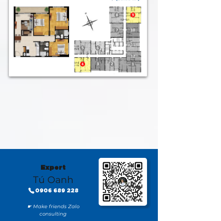
Expert
Tú Oanh
0906 689 228
☛ Make friends Zalo
consulting