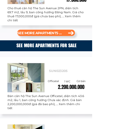
Cho thuê căn hộ The Sun Avenue 2PN, diện tích
69.7 m2, lầu 9, ban công hướng Đông Nam. Giá cho
thuê 17,000,000đ (giá chưa bao phí), ... Xem thêm
chi tiết
SEE MORE APARTMENTS FOR RENT
SEE MORE APARTMENTS FOR SALE
Bán
SUN023205
Officetel
Cơ bản
1 WC
2.200.000.000
Bán căn hộ The Sun Avenue Officetel, diện tích 43.6
m2, lầu 1, ban công hướng Chưa xác định. Giá bán
2,200,000,000đ (giá đã bao phí), ... Xem thêm chi
tiết
Bán