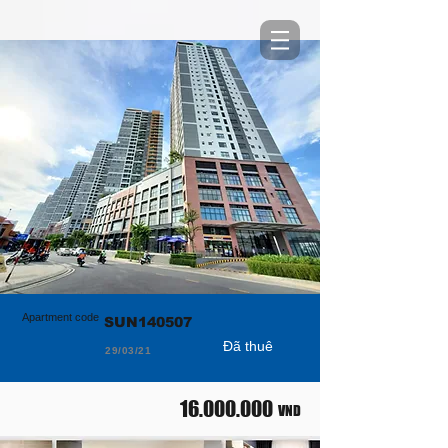
Apartment code
SUN140507
Đã thuê
29/03/21
16.000.000
VND