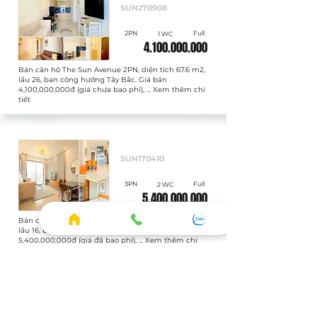
SUN270908
2PN
Full
1 WC
4.100.000.000
Bán căn hộ The Sun Avenue 2PN, diện tích 67.6 m2,
lầu 26, ban công hướng Tây Bắc. Giá bán
4,100,000,000đ (giá chưa bao phí), ... Xem thêm chi
tiết
Bán
SUN170410
3PN
Full
2 WC
5.400.000.000
Bán căn hộ The Sun Avenue 3PN, diện tích 81.2 m2,
lầu 16, ban công hướng Đông Nam. Giá bán
5,400,000,000đ (giá đã bao phí), ... Xem thêm chi
tiết
Bán
SUN020605