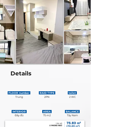
Details
FLOOR number
RAID TYPE
toilet
Trung
2PN
2 WC
INTERIOR
AREA
BALANCE
Đầy đủ
75 m2
Tây Nam