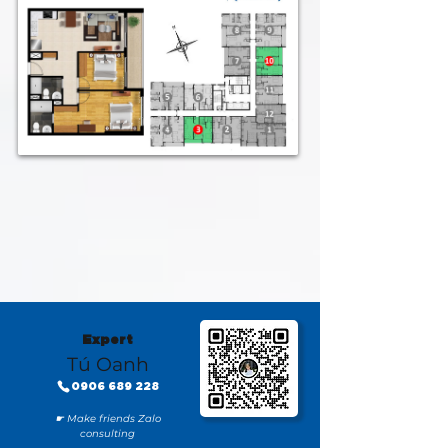
Expert
Tú Oanh
0906 689 228
☛ Make friends Zalo
consulting