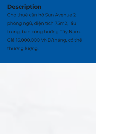
Description
Cho thuê căn hộ Sun Avenue 2
phòng ngủ, diện tích 75m2, lầu
trung, ban công hướng Tây Nam.
Giá
16.000.000
VND/tháng, có thể
thương lượng.