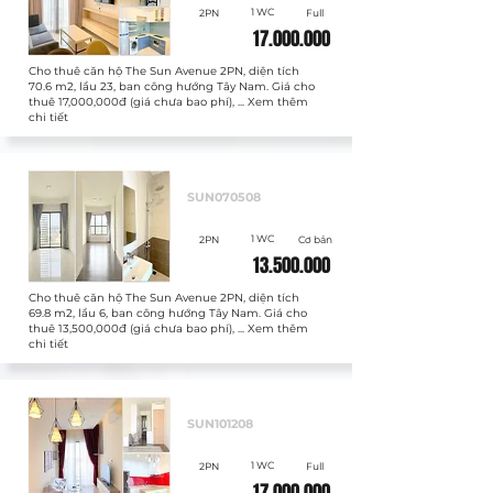
1 WC
2PN
Full
17.000.000
Cho thuê căn hộ The Sun Avenue 2PN, diện tích
70.6 m2, lầu 23, ban công hướng Tây Nam. Giá cho
thuê 17,000,000đ (giá chưa bao phí), ... Xem thêm
chi tiết
Cho thuê
SUN070508
1 WC
2PN
Cơ bản
13.500.000
Cho thuê căn hộ The Sun Avenue 2PN, diện tích
69.8 m2, lầu 6, ban công hướng Tây Nam. Giá cho
thuê 13,500,000đ (giá chưa bao phí), ... Xem thêm
chi tiết
Cho thuê
SUN101208
1 WC
2PN
Full
17.000.000