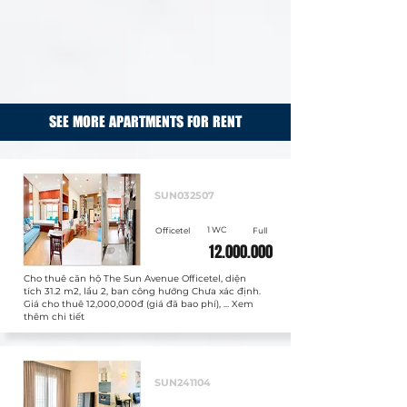
SEE MORE APARTMENTS FOR RENT
Cho thuê
SUN032507
1 WC
Officetel
Full
12.000.000
Cho thuê căn hộ The Sun Avenue Officetel, diện
tích 31.2 m2, lầu 2, ban công hướng Chưa xác định.
Giá cho thuê 12,000,000đ (giá đã bao phí), ... Xem
thêm chi tiết
Cho thuê
SUN241104