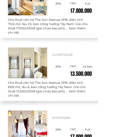
1 WC
2PN
Full
17.000.000
Cho thuê căn hộ The Sun Avenue 2PN, diện tích
70.6 m2, lầu 23, ban công hướng Tây Nam. Giá cho
thuê 17,000,000đ (giá chưa bao phí), ... Xem thêm
chi tiết
Cho thuê
SUN070508
1 WC
2PN
Cơ bản
13.500.000
Cho thuê căn hộ The Sun Avenue 2PN, diện tích
69.8 m2, lầu 6, ban công hướng Tây Nam. Giá cho
thuê 13,500,000đ (giá chưa bao phí), ... Xem thêm
chi tiết
Cho thuê
SUN101208
1 WC
2PN
Full
17.000.000