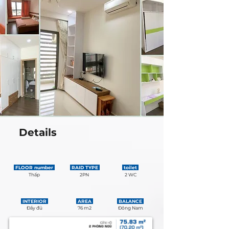
Details
FLOOR number
RAID TYPE
toilet
Thấp
2PN
2 WC
INTERIOR
AREA
BALANCE
Đầy đủ
76 m2
Đông Nam