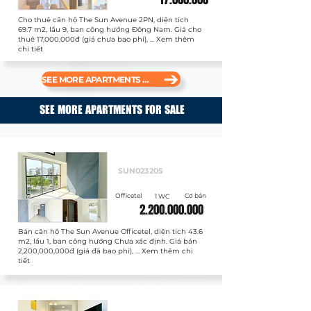
Cho thuê căn hộ The Sun Avenue 2PN, diện tích
69.7 m2, lầu 9, ban công hướng Đông Nam. Giá cho
thuê 17,000,000đ (giá chưa bao phí), ... Xem thêm
chi tiết
SEE MORE APARTMENTS FOR RENT
SEE MORE APARTMENTS FOR SALE
Bán
SUN023205
Officetel
Cơ bản
1 WC
2.200.000.000
Bán căn hộ The Sun Avenue Officetel, diện tích 43.6
m2, lầu 1, ban công hướng Chưa xác định. Giá bán
2,200,000,000đ (giá đã bao phí), ... Xem thêm chi
tiết
Bán