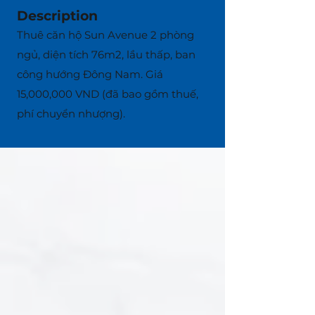
Description
Thuê căn hộ Sun Avenue 2 phòng
ngủ, diện tích 76m2, lầu thấp, ban
công hướng Đông Nam. Giá
15,000,000 VND (đã bao gồm thuế,
phí chuyển nhượng).