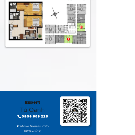
Expert
Tú Oanh
0906 689 228
☛ Make friends Zalo
consulting