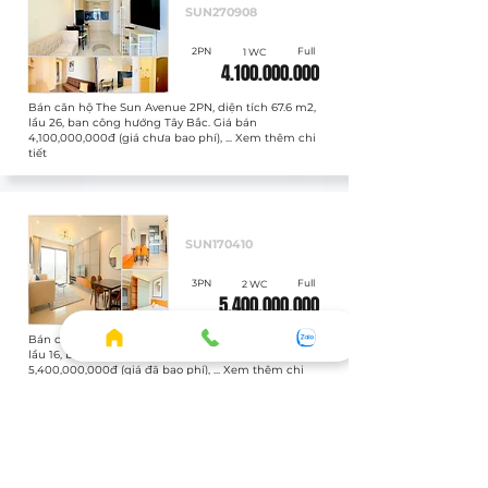
SUN270908
2PN
Full
1 WC
4.100.000.000
Bán căn hộ The Sun Avenue 2PN, diện tích 67.6 m2,
lầu 26, ban công hướng Tây Bắc. Giá bán
4,100,000,000đ (giá chưa bao phí), ... Xem thêm chi
tiết
Bán
SUN170410
3PN
Full
2 WC
5.400.000.000
Bán căn hộ The Sun Avenue 3PN, diện tích 81.2 m2,
lầu 16, ban công hướng Đông Nam. Giá bán
5,400,000,000đ (giá đã bao phí), ... Xem thêm chi
tiết
Bán
SUN020605