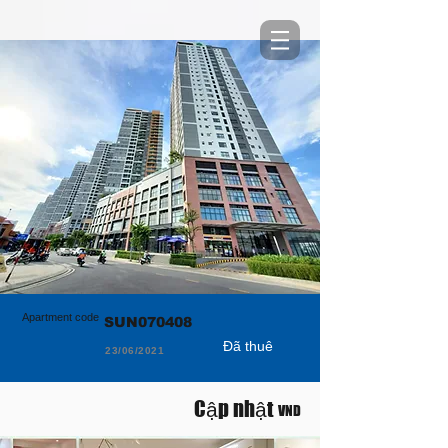
Apartment code
SUN070408
Đã thuê
23/06/2021
Cập nhật
VND