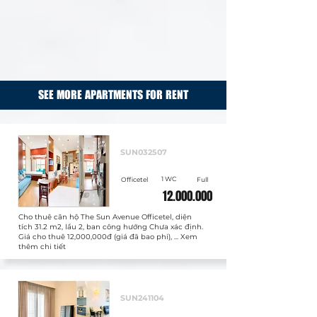
SEE MORE APARTMENTS FOR RENT
Cho thuê
SUN032507
1 WC
Officetel
Full
12.000.000
Cho thuê căn hộ The Sun Avenue Officetel, diện
tích 31.2 m2, lầu 2, ban công hướng Chưa xác định.
Giá cho thuê 12,000,000đ (giá đã bao phí), ... Xem
thêm chi tiết
Cho thuê
SUN241104