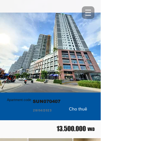
Apartment code
SUN070407
Cho thuê
28/04/2023
13.500.000
VND