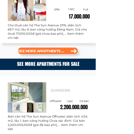
1 WC
2PN
Full
17.000.000
Cho thuê căn hộ The Sun Avenue 2PN, diện tích
69.7 m2, lầu 9, ban công hướng Đông Nam. Giá cho
thuê 17,000,000đ (giá chưa bao phí), ... Xem thêm
chi tiết
SEE MORE APARTMENTS FOR RENT
SEE MORE APARTMENTS FOR SALE
Bán
SUN023205
Officetel
Cơ bản
1 WC
2.200.000.000
Bán căn hộ The Sun Avenue Officetel, diện tích 43.6
m2, lầu 1, ban công hướng Chưa xác định. Giá bán
2,200,000,000đ (giá đã bao phí), ... Xem thêm chi
tiết