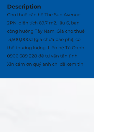
Description
Cho thuê căn hộ The Sun Avenue
2PN, diện tích 69.7 m2, lầu 6, ban
công hướng Tây Nam. Giá cho thuê
13,500,000đ (giá chưa bao phí), có
thể thương lượng. Liên hệ Tú Oanh
0906 689 228
để tư vấn tận tình.
Xin cám ơn quý anh chị đã xem tin!