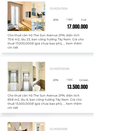
Cho thuê
SUN241104
1 WC
2PN
Full
17.000.000
Cho thuê căn hộ The Sun Avenue 2PN, diện tích
70.6 m2, lầu 23, ban công hướng Tây Nam. Giá cho
thuê 17,000,000đ (giá chưa bao phí), ... Xem thêm
chi tiết
Cho thuê
SUN070508
1 WC
2PN
Cơ bản
13.500.000
Cho thuê căn hộ The Sun Avenue 2PN, diện tích
69.8 m2, lầu 6, ban công hướng Tây Nam. Giá cho
thuê 13,500,000đ (giá chưa bao phí), ... Xem thêm
chi tiết
Cho thuê
SUN101208