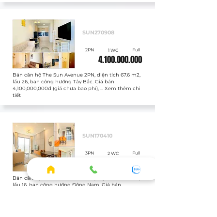
Bán
SUN270908
2PN
Full
1 WC
4.100.000.000
Bán căn hộ The Sun Avenue 2PN, diện tích 67.6 m2,
lầu 26, ban công hướng Tây Bắc. Giá bán
4,100,000,000đ (giá chưa bao phí), ... Xem thêm chi
tiết
Bán
SUN170410
3PN
Full
2 WC
5.400.000.000
Bán căn hộ The Sun Avenue 3PN, diện tích 81.2 m2,
lầu 16, ban công hướng Đông Nam. Giá bán
5,400,000,000đ (giá đã bao phí), ... Xem thêm chi
tiết