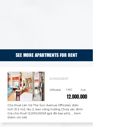
SEE MORE APARTMENTS FOR RENT
Cho thuê
SUN032507
1 WC
Officetel
Full
12.000.000
Cho thuê căn hộ The Sun Avenue Officetel, diện
tích 31.2 m2, lầu 2, ban công hướng Chưa xác định.
Giá cho thuê 12,000,000đ (giá đã bao phí), ... Xem
thêm chi tiết