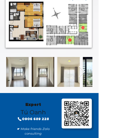
Expert
Tú Oanh
0906 689 228
☛ Make friends Zalo
consulting