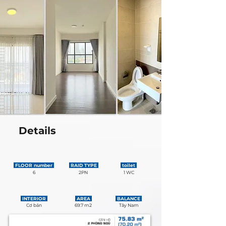
Details
FLOOR number
RAID TYPE
toilet
6
2PN
1 WC
INTERIOR
AREA
BALANCE
Cơ bản
69.7 m2
Tây Nam