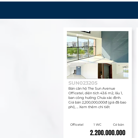
Bán
SUN023205
Bán căn hộ The Sun Avenue
Officetel, diện tích 43.6 m2, lầu 1,
ban công hướng Chưa xác định.
Giá bán 2,200,000,000đ (giá đã bao
phí), ... Xem thêm chi tiết
Officetel
1 WC
Cơ bản
2.200.000.000