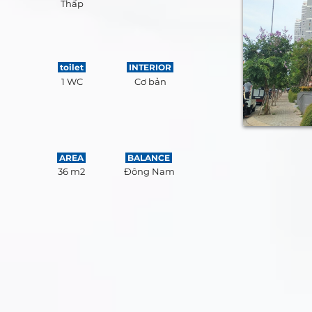
Thấp
toilet
INTERIOR
1 WC
Cơ bản
AREA
BALANCE
36 m2
Đông Nam