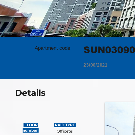
SUN0309
Apartment code
23/06/2021
Details
FLOOR
RAID TYPE
number
Officetel