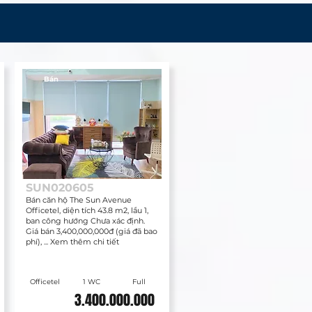
Bán
SUN020605
Bán căn hộ The Sun Avenue
Officetel, diện tích 43.8 m2, lầu 1,
ban công hướng Chưa xác định.
Giá bán 3,400,000,000đ (giá đã bao
phí), ... Xem thêm chi tiết
Officetel
1 WC
Full
3.400.000.000