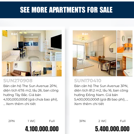
SEE MORE APARTMENTS FOR SALE
Bán
Bán
SUN270908
SUN170410
Bán căn hộ The Sun Avenue 2PN,
Bán căn hộ The Sun Avenue 3PN,
diện tích 67.6 m2, lầu 26, ban công
diện tích 81.2 m2, lầu 16, ban công
hướng Tây Bắc. Giá bán
hướng Đông Nam. Giá bán
4,100,000,000đ (giá chưa bao phí),
5,400,000,000đ (giá đã bao phí), ...
... Xem thêm chi tiết
Xem thêm chi tiết
2PN
1 WC
Full
3PN
2 WC
Full
4.100.000.000
5.400.000.000