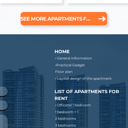
SEE MORE APARTMENTS FOR RENT
HOME
◦ General Information
◦Practical Gadget
Floor plan
◦ Layout design of the apartment
LIST OF APARTMENTS FOR
RENT
◦ Officetel 1 bedroom
1 bedroom + 1
2 bedrooms
3 bedrooms