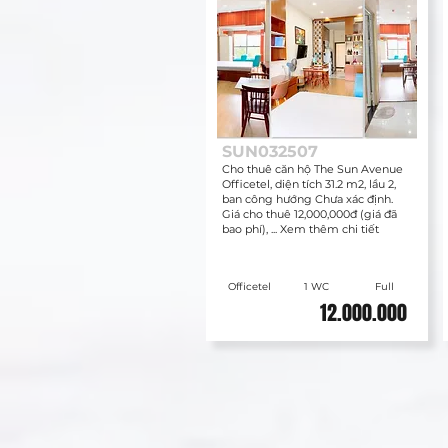
SUN032507
Cho thuê căn hộ The Sun Avenue
Officetel, diện tích 31.2 m2, lầu 2,
ban công hướng Chưa xác định.
Giá cho thuê 12,000,000đ (giá đã
bao phí), ... Xem thêm chi tiết
Officetel
1 WC
Full
12.000.000