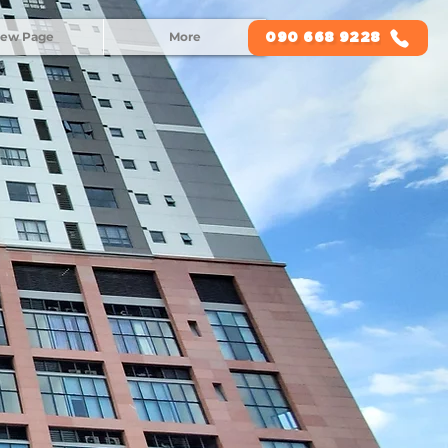
ew Page
More
090 668 9228