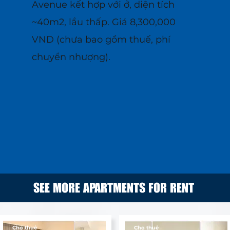
Avenue kết hợp với ở, diện tích
~40m2, lầu thấp. Giá 8,300,000
VND (chưa bao gồm thuế, phí
chuyển nhượng).
SEE MORE APARTMENTS FOR RENT
Cho thuê
Cho thuê