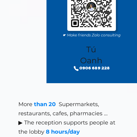
☛ Make friends Zalo consulting
Tú
Oanh
0906 689 228
More
than 20
Supermarkets,
restaurants, cafes, pharmacies
...
▶ The reception supports people at
the lobby
8 hours/day