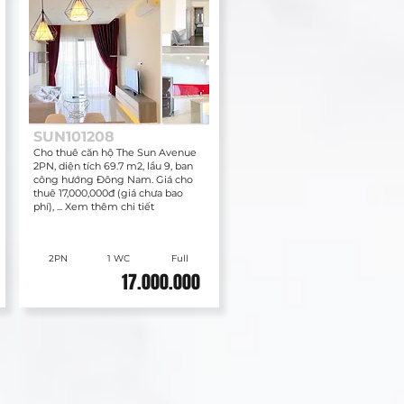
SUN101208
Cho thuê căn hộ The Sun Avenue
2PN, diện tích 69.7 m2, lầu 9, ban
công hướng Đông Nam. Giá cho
thuê 17,000,000đ (giá chưa bao
phí), ... Xem thêm chi tiết
2PN
1 WC
Full
17.000.000