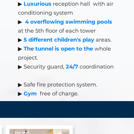
▶
Luxurious
reception hall
with air
conditioning system
▶
4 overflowing swimming pools
at the 5th floor of each tower
▶
5 different children's play
areas.
▶
The tunnel is open to the
whole
project.
▶ Security guard,
24/7
coordination
▶
Safe fire protection system.
▶
Gym
free of charge.
Cho thuê