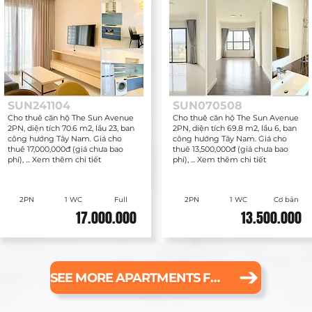
SUN241104
SUN070508
Cho thuê căn hộ The Sun Avenue
Cho thuê căn hộ The Sun Avenue
2PN, diện tích 70.6 m2, lầu 23, ban
2PN, diện tích 69.8 m2, lầu 6, ban
công hướng Tây Nam. Giá cho
công hướng Tây Nam. Giá cho
thuê 17,000,000đ (giá chưa bao
thuê 13,500,000đ (giá chưa bao
phí), ... Xem thêm chi tiết
phí), ... Xem thêm chi tiết
2PN
1 WC
Full
2PN
1 WC
Cơ bản
17.000.000
13.500.000
SEE MORE APARTMENTS FOR RENT