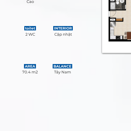
Cao
toilet
INTERIOR
2 WC
Cập nhật
AREA
BALANCE
70.4 m2
Tây Nam