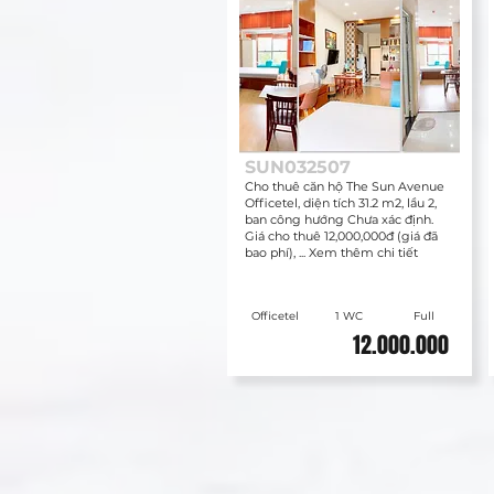
SUN032507
Cho thuê căn hộ The Sun Avenue
Officetel, diện tích 31.2 m2, lầu 2,
ban công hướng Chưa xác định.
Giá cho thuê 12,000,000đ (giá đã
bao phí), ... Xem thêm chi tiết
Officetel
1 WC
Full
12.000.000