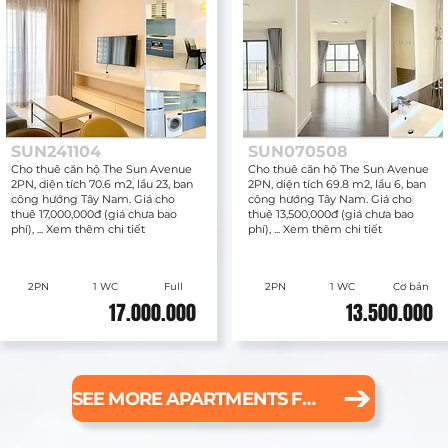
SUN241104
SUN070508
Cho thuê căn hộ The Sun Avenue
Cho thuê căn hộ The Sun Avenue
2PN, diện tích 70.6 m2, lầu 23, ban
2PN, diện tích 69.8 m2, lầu 6, ban
công hướng Tây Nam. Giá cho
công hướng Tây Nam. Giá cho
thuê 17,000,000đ (giá chưa bao
thuê 13,500,000đ (giá chưa bao
phí), ... Xem thêm chi tiết
phí), ... Xem thêm chi tiết
2PN
1 WC
Full
2PN
1 WC
Cơ bản
17.000.000
13.500.000
SEE MORE APARTMENTS FOR RENT