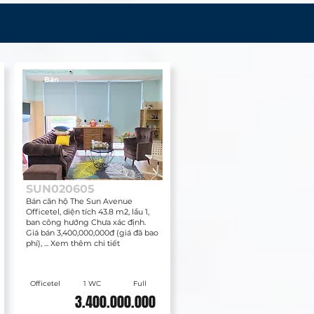
Bán
SUN020605
Bán căn hộ The Sun Avenue
Officetel, diện tích 43.8 m2, lầu 1,
ban công hướng Chưa xác định.
Giá bán 3,400,000,000đ (giá đã bao
phí), ... Xem thêm chi tiết
Officetel
1 WC
Full
3.400.000.000