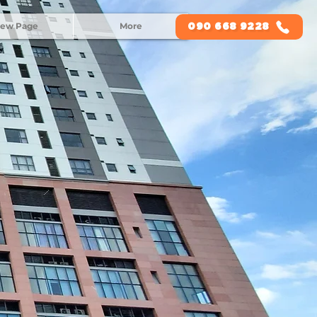
ew Page
More
090 668 9228