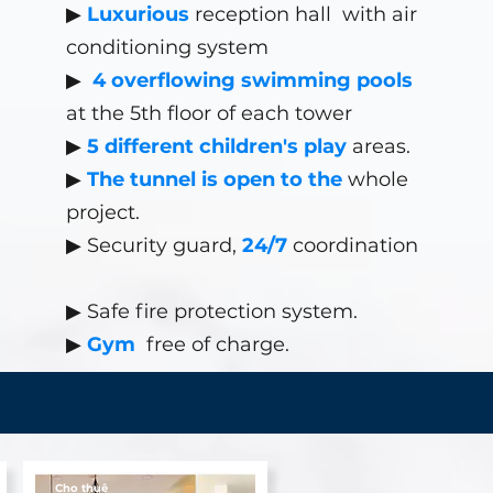
▶
Luxurious
reception hall
with air
conditioning system
▶
4 overflowing swimming pools
at the 5th floor of each tower
▶
5 different children's play
areas.
▶
The tunnel is open to the
whole
project.
▶ Security guard,
24/7
coordination
▶
Safe fire protection system.
▶
Gym
free of charge.
Cho thuê