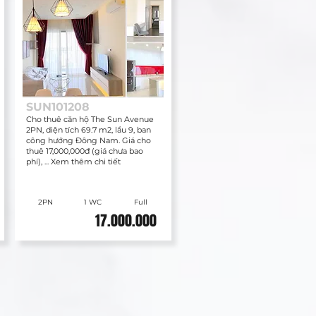
SUN101208
Cho thuê căn hộ The Sun Avenue
2PN, diện tích 69.7 m2, lầu 9, ban
công hướng Đông Nam. Giá cho
thuê 17,000,000đ (giá chưa bao
phí), ... Xem thêm chi tiết
2PN
1 WC
Full
17.000.000