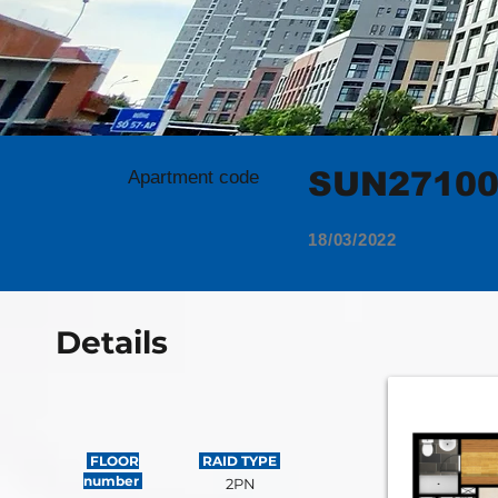
SUN2710
Apartment code
18/03/2022
Details
FLOOR
RAID TYPE
number
2PN