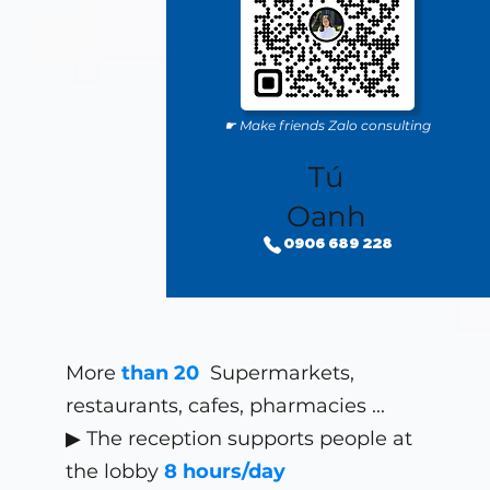
☛ Make friends Zalo consulting
Tú
Oanh
0906 689 228
More
than 20
Supermarkets,
restaurants, cafes, pharmacies
...
▶ The reception supports people at
the lobby
8 hours/day