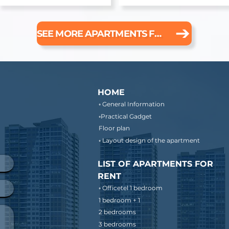
SEE MORE APARTMENTS FOR RENT
HOME
◦ General Information
◦Practical Gadget
Floor plan
◦ Layout design of the apartment
LIST OF APARTMENTS FOR
RENT
◦ Officetel 1 bedroom
1 bedroom + 1
2 bedrooms
3 bedrooms