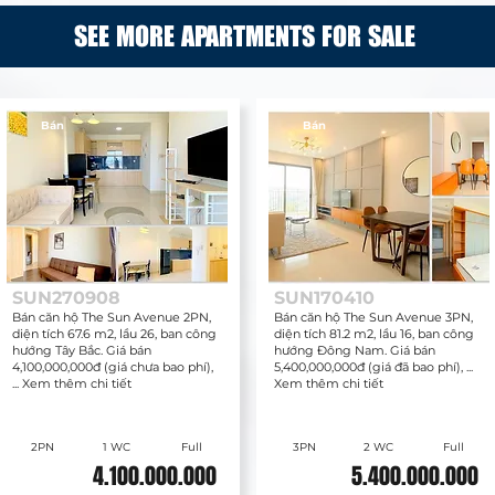
SEE MORE APARTMENTS FOR SALE
Bán
Bán
SUN270908
SUN170410
Bán căn hộ The Sun Avenue 2PN,
Bán căn hộ The Sun Avenue 3PN,
diện tích 67.6 m2, lầu 26, ban công
diện tích 81.2 m2, lầu 16, ban công
hướng Tây Bắc. Giá bán
hướng Đông Nam. Giá bán
4,100,000,000đ (giá chưa bao phí),
5,400,000,000đ (giá đã bao phí), ...
... Xem thêm chi tiết
Xem thêm chi tiết
2PN
1 WC
Full
3PN
2 WC
Full
4.100.000.000
5.400.000.000