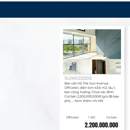
Bán
SUN023205
Bán căn hộ The Sun Avenue
Officetel, diện tích 43.6 m2, lầu 1,
ban công hướng Chưa xác định.
Giá bán 2,200,000,000đ (giá đã bao
phí), ... Xem thêm chi tiết
Officetel
1 WC
Cơ bản
2.200.000.000