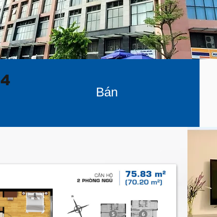
04
Bán