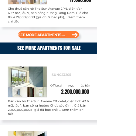
Cho thuê căn hộ The Sun Avenue 2PN, diện tích
69.7 m2, lầu 9, ban công hướng Đông Nam. Giá cho
thuê 17,000,000đ (giá chưa bao phí), ... Xem thêm
chi tiết
SEE MORE APARTMENTS FOR RENT
SEE MORE APARTMENTS FOR SALE
Bán
SUN023205
Officetel
Cơ bản
1 WC
2.200.000.000
Bán căn hộ The Sun Avenue Officetel, diện tích 43.6
m2, lầu 1, ban công hướng Chưa xác định. Giá bán
2,200,000,000đ (giá đã bao phí), ... Xem thêm chi
tiết
Bán