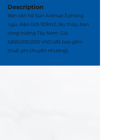
Description
Bán căn hộ Sun Avenue 3 phòng
ngủ, diện tích 109m2, lầu thấp, ban
công hướng Tây Nam. Giá
5,650,000,000 VND (đã bao gồm
thuế, phí chuyển nhượng).