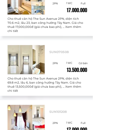
1 WC
2PN
Full
17.000.000
Cho thuê căn hộ The Sun Avenue 2PN, diện tích
70.6 m2, lầu 23, ban công hướng Tây Nam. Giá cho
thuê 17,000,000đ (giá chưa bao phí), ... Xem thêm
chi tiết
Cho thuê
SUN070508
1 WC
2PN
Cơ bản
13.500.000
Cho thuê căn hộ The Sun Avenue 2PN, diện tích
69.8 m2, lầu 6, ban công hướng Tây Nam. Giá cho
thuê 13,500,000đ (giá chưa bao phí), ... Xem thêm
chi tiết
Cho thuê
SUN101208
1 WC
2PN
Full
17.000.000