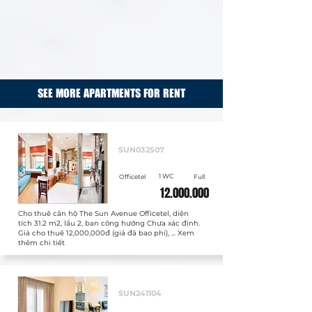
SEE MORE APARTMENTS FOR RENT
Cho thuê
SUN032507
1 WC
Officetel
Full
12.000.000
Cho thuê căn hộ The Sun Avenue Officetel, diện
tích 31.2 m2, lầu 2, ban công hướng Chưa xác định.
Giá cho thuê 12,000,000đ (giá đã bao phí), ... Xem
thêm chi tiết
Cho thuê
SUN241104