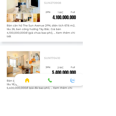
SUN270908
2PN
Full
1 WC
4.100.000.000
Bán căn hộ The Sun Avenue 2PN, diện tích 67.6 m2,
lầu 26, ban công hướng Tây Bắc. Giá bán
4,100,000,000đ (giá chưa bao phí), ... Xem thêm chi
tiết
Bán
SUN170410
3PN
Full
2 WC
5.400.000.000
Bán căn hộ The Sun Avenue 3PN, diện tích 81.2 m2,
lầu 16, ban công hướng Đông Nam. Giá bán
5,400,000,000đ (giá đã bao phí), ... Xem thêm chi
tiết
Bán
SUN020605