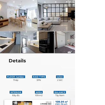
Details
FLOOR number
RAID TYPE
toilet
Thấp
3PN
2 WC
INTERIOR
AREA
BALANCE
Đầy đủ
109 m2
Tây Nam