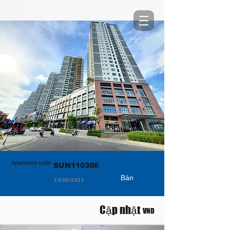
Apartment code
SUN110308
Bán
23/06/2021
Cập nhật
VND