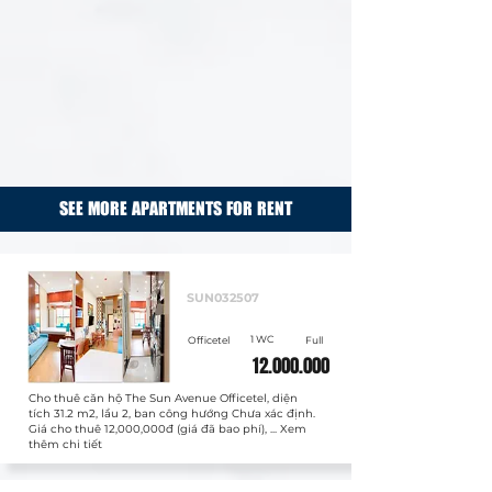
SEE MORE APARTMENTS FOR RENT
Cho thuê
SUN032507
1 WC
Officetel
Full
12.000.000
Cho thuê căn hộ The Sun Avenue Officetel, diện
tích 31.2 m2, lầu 2, ban công hướng Chưa xác định.
Giá cho thuê 12,000,000đ (giá đã bao phí), ... Xem
thêm chi tiết