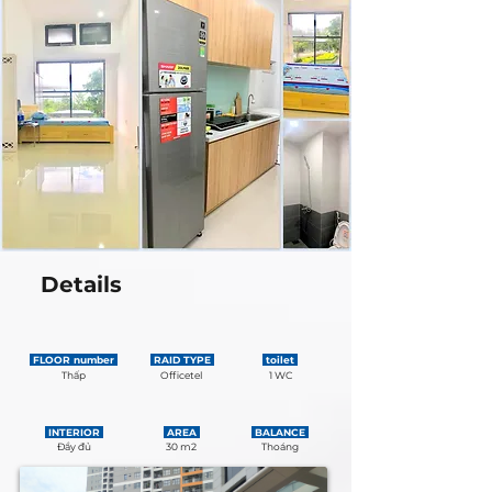
Details
FLOOR number
RAID TYPE
toilet
Thấp
Officetel
1 WC
INTERIOR
AREA
BALANCE
Đầy đủ
30 m2
Thoáng