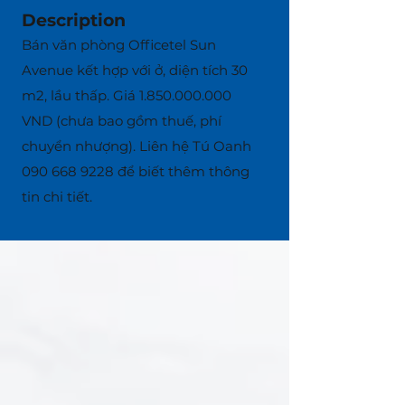
Description
Bán văn phòng Officetel Sun
Avenue kết hợp với ở, diện tích 30
m2, lầu thấp. Giá
1.850.000.000
VND (chưa bao gồm thuế, phí
chuyển nhượng). Liên hệ Tú Oanh
090 668 9228
để biết thêm thông
tin chi tiết.