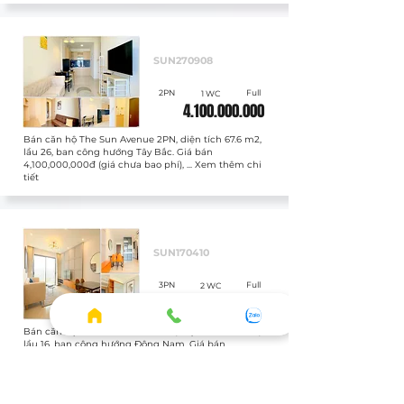
Bán
SUN270908
2PN
Full
1 WC
4.100.000.000
Bán căn hộ The Sun Avenue 2PN, diện tích 67.6 m2,
lầu 26, ban công hướng Tây Bắc. Giá bán
4,100,000,000đ (giá chưa bao phí), ... Xem thêm chi
tiết
Bán
SUN170410
3PN
Full
2 WC
5.400.000.000
Bán căn hộ The Sun Avenue 3PN, diện tích 81.2 m2,
lầu 16, ban công hướng Đông Nam. Giá bán
5,400,000,000đ (giá đã bao phí), ... Xem thêm chi
tiết