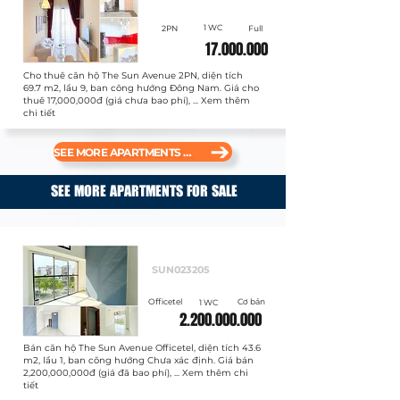
1 WC
2PN
Full
17.000.000
Cho thuê căn hộ The Sun Avenue 2PN, diện tích
69.7 m2, lầu 9, ban công hướng Đông Nam. Giá cho
thuê 17,000,000đ (giá chưa bao phí), ... Xem thêm
chi tiết
SEE MORE APARTMENTS FOR RENT
SEE MORE APARTMENTS FOR SALE
Bán
SUN023205
Officetel
Cơ bản
1 WC
2.200.000.000
Bán căn hộ The Sun Avenue Officetel, diện tích 43.6
m2, lầu 1, ban công hướng Chưa xác định. Giá bán
2,200,000,000đ (giá đã bao phí), ... Xem thêm chi
tiết