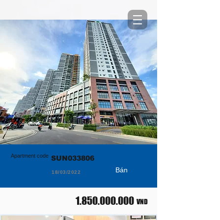
Apartment code
SUN033806
Bán
18/03/2022
1.850.000.000
VND