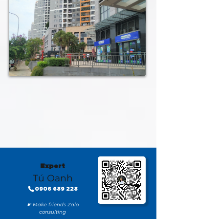
Expert
Tú Oanh
0906 689 228
☛ Make friends Zalo
consulting