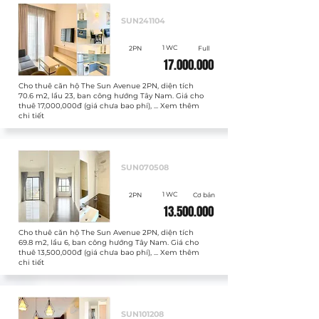
Cho thuê
SUN241104
1 WC
2PN
Full
17.000.000
Cho thuê căn hộ The Sun Avenue 2PN, diện tích
70.6 m2, lầu 23, ban công hướng Tây Nam. Giá cho
thuê 17,000,000đ (giá chưa bao phí), ... Xem thêm
chi tiết
Cho thuê
SUN070508
1 WC
2PN
Cơ bản
13.500.000
Cho thuê căn hộ The Sun Avenue 2PN, diện tích
69.8 m2, lầu 6, ban công hướng Tây Nam. Giá cho
thuê 13,500,000đ (giá chưa bao phí), ... Xem thêm
chi tiết
Cho thuê
SUN101208