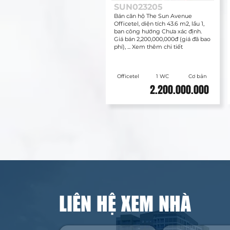
SUN023205
Bán căn hộ The Sun Avenue
Officetel, diện tích 43.6 m2, lầu 1,
ban công hướng Chưa xác định.
Giá bán 2,200,000,000đ (giá đã bao
phí), ... Xem thêm chi tiết
Officetel
1 WC
Cơ bản
2.200.000.000
LIÊN HỆ XEM NHÀ