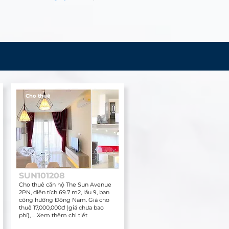
Cho thuê
SUN101208
Cho thuê căn hộ The Sun Avenue
2PN, diện tích 69.7 m2, lầu 9, ban
công hướng Đông Nam. Giá cho
thuê 17,000,000đ (giá chưa bao
phí), ... Xem thêm chi tiết