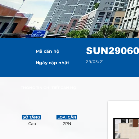
SUN2906
Mã căn hộ
29/03/21
Ngày cập nhật
THÔNG TIN CHI TIẾT CĂN HỘ
SỐ TẦNG
LOẠI CĂN
Cao
2PN