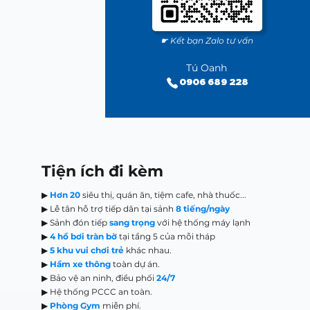
☛ Kết bạn Zalo tư vấn
Tú Oanh
0906 689 228
Tiện ích đi kèm
▶
Hơn 20
siêu thị, quán ăn, tiệm cafe, nhà thuốc...
▶ Lễ tân hỗ trợ tiếp dân tại sảnh
8 tiếng/ngày
▶ Sảnh đón tiếp
sang trọng
với hệ thống máy lạnh
▶
4 hồ bơi tràn bờ
tại tầng 5 của mỗi tháp
▶
5 khu vui chơi trẻ
khác nhau.
▶
Hầm xe thông
toàn dự án.
▶ Bảo vệ an ninh, điều phối
24/7
▶ Hệ thống PCCC an toàn.
▶
Phòng Gym
miễn phí.