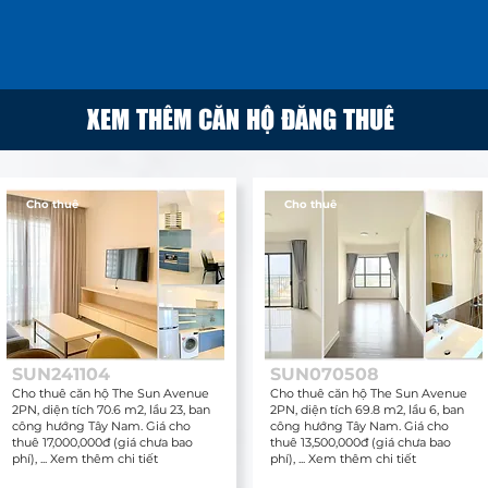
XEM THÊM CĂN HỘ ĐĂNG THUÊ
Cho thuê
Cho thuê
SUN241104
SUN070508
Cho thuê căn hộ The Sun Avenue
Cho thuê căn hộ The Sun Avenue
2PN, diện tích 70.6 m2, lầu 23, ban
2PN, diện tích 69.8 m2, lầu 6, ban
công hướng Tây Nam. Giá cho
công hướng Tây Nam. Giá cho
thuê 17,000,000đ (giá chưa bao
thuê 13,500,000đ (giá chưa bao
phí), ... Xem thêm chi tiết
phí), ... Xem thêm chi tiết