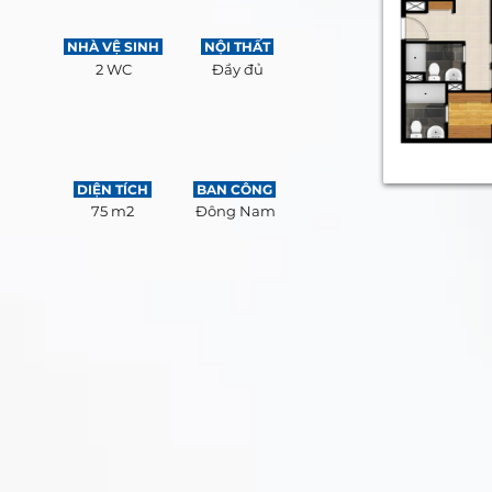
NHÀ VỆ SINH
NỘI THẤT
2 WC
Đầy đủ
DIỆN TÍCH
BAN CÔNG
75 m2
Đông Nam