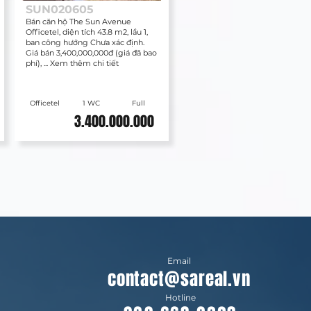
SUN020605
Bán căn hộ The Sun Avenue
Officetel, diện tích 43.8 m2, lầu 1,
ban công hướng Chưa xác định.
Giá bán 3,400,000,000đ (giá đã bao
phí), ... Xem thêm chi tiết
Officetel
1 WC
Full
3.400.000.000
Email
contact@sareal.vn
Hotline