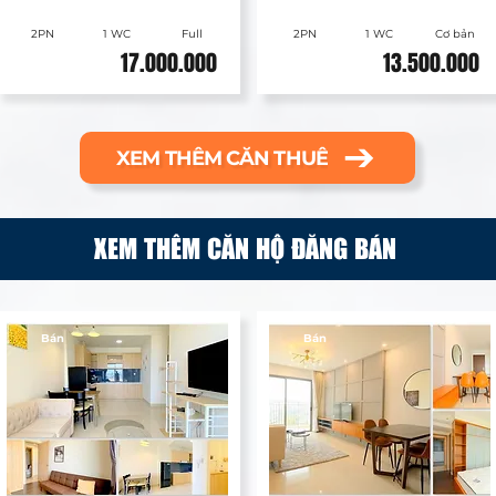
2PN
1 WC
Full
2PN
1 WC
Cơ bản
17.000.000
13.500.000
XEM THÊM CĂN THUÊ
XEM THÊM CĂN HỘ ĐĂNG BÁN
Bán
Bán