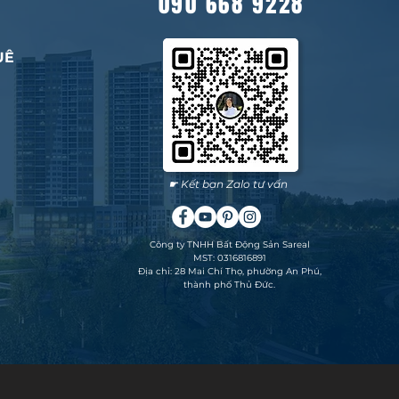
090 668 9228
UÊ
☛ Kết bạn Zalo tư vấn
Công ty TNHH Bất Động Sản Sareal
MST: 0316816891
Địa chỉ: 28 Mai Chí Thọ, phường An Phú,
thành phố Thủ Đức.