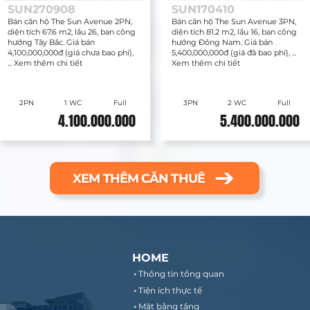
SUN270908
SUN170410
Bán căn hộ The Sun Avenue 2PN,
Bán căn hộ The Sun Avenue 3PN,
diện tích 67.6 m2, lầu 26, ban công
diện tích 81.2 m2, lầu 16, ban công
hướng Tây Bắc. Giá bán
hướng Đông Nam. Giá bán
4,100,000,000đ (giá chưa bao phí),
5,400,000,000đ (giá đã bao phí), ...
... Xem thêm chi tiết
Xem thêm chi tiết
2PN
1 WC
Full
3PN
2 WC
Full
4.100.000.000
5.400.000.000
XEM THÊM CĂN THUÊ
HOME
◦ Thông tin tổng quan
◦ Tiện ích thực tế
◦ Mặt bằng tầng