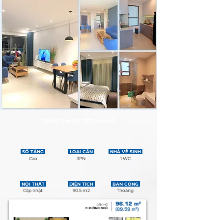
THÔNG TIN CHI TIẾT CĂN HỘ
SỐ TẦNG
LOẠI CĂN
NHÀ VỆ SINH
Cao
3PN
1 WC
NỘI THẤT
DIỆN TÍCH
BAN CÔNG
Cập nhật
90.5 m2
Thoáng