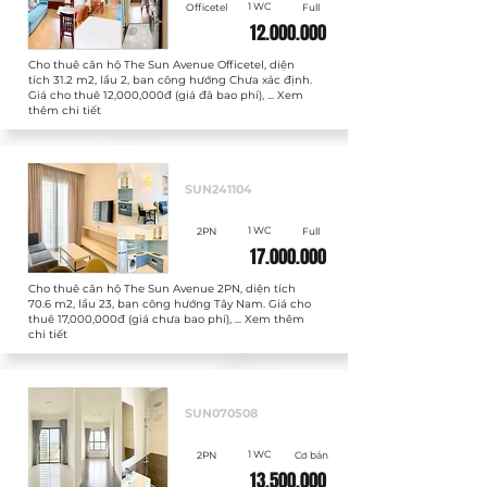
1 WC
Officetel
Full
12.000.000
Cho thuê căn hộ The Sun Avenue Officetel, diện
tích 31.2 m2, lầu 2, ban công hướng Chưa xác định.
Giá cho thuê 12,000,000đ (giá đã bao phí), ... Xem
thêm chi tiết
Cho thuê
SUN241104
1 WC
2PN
Full
17.000.000
Cho thuê căn hộ The Sun Avenue 2PN, diện tích
70.6 m2, lầu 23, ban công hướng Tây Nam. Giá cho
thuê 17,000,000đ (giá chưa bao phí), ... Xem thêm
chi tiết
Cho thuê
SUN070508
1 WC
2PN
Cơ bản
13.500.000