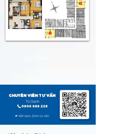
CHUYÊN VIÊN TƯ VẤN
Tú Oanh
0906 689 228
☛ Kết bạn Zalo tư vấn