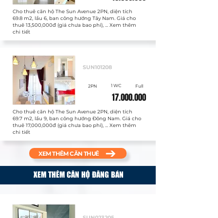
Cho thuê căn hộ The Sun Avenue 2PN, diện tích
69.8 m2, lầu 6, ban công hướng Tây Nam. Giá cho
thuê 13,500,000đ (giá chưa bao phí), ... Xem thêm
chi tiết
Cho thuê
SUN101208
1 WC
2PN
Full
17.000.000
Cho thuê căn hộ The Sun Avenue 2PN, diện tích
69.7 m2, lầu 9, ban công hướng Đông Nam. Giá cho
thuê 17,000,000đ (giá chưa bao phí), ... Xem thêm
chi tiết
XEM THÊM CĂN THUÊ
XEM THÊM CĂN HỘ ĐĂNG BÁN
Bán
SUN023205