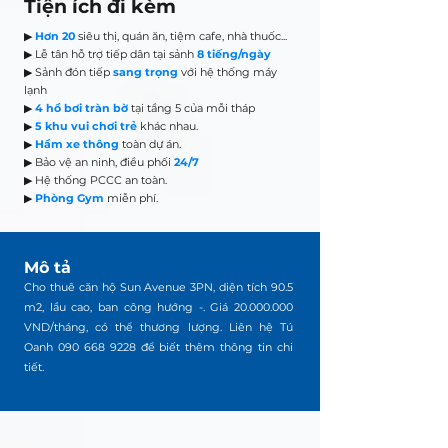
Tiện ích đi kèm
▶
Hơn 20
siêu thị, quán ăn, tiệm cafe, nhà thuốc...
▶ Lễ tân hỗ trợ tiếp dân tại sảnh
8 tiếng/ngày
▶ Sảnh đón tiếp
sang trọng
với hệ thống máy
lạnh
▶
4 hồ bơi tràn bờ
tại tầng 5 của mỗi tháp
▶
5 khu vui chơi trẻ
khác nhau.
▶
Hầm xe thông
toàn dự án.
▶ Bảo vệ an ninh, điều phối
24/7
▶ Hệ thống PCCC an toàn.
▶
Phòng Gym
miễn phí.
Mô tả
Cho thuê căn hộ Sun Avenue 3PN, diện tích 90.5
m2, lầu cao, ban công hướng -. Giá
20.000.000
VND/tháng, có thể thương lượng. Liên hệ Tú
Oanh
090 668 9228
để biết thêm thông tin chi
tiết.