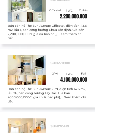
Officetel
Cơ bản
1 WC
2.200.000.000
Bán căn hộ The Sun Avenue Officetel, diện tích 43.6
m2, lầu 1, ban công hướng Chưa xác định. Giá bán
2,200,000,000đ (giá đã bao phí), ... Xem thêm chi
tiết
Bán
SUN270908
2PN
Full
1 WC
4.100.000.000
Bán căn hộ The Sun Avenue 2PN, diện tích 67.6 m2,
lầu 26, ban công hướng Tây Bắc. Giá bán
4,100,000,000đ (giá chưa bao phí), ... Xem thêm chi
tiết
Bán
SUN170410