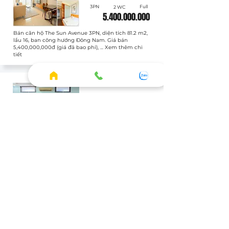
3PN
Full
2 WC
5.400.000.000
Bán căn hộ The Sun Avenue 3PN, diện tích 81.2 m2,
lầu 16, ban công hướng Đông Nam. Giá bán
5,400,000,000đ (giá đã bao phí), ... Xem thêm chi
tiết
Bán
SUN020605
Officetel
Full
1 WC
3.400.000.000
Bán căn hộ The Sun Avenue Officetel, diện tích 43.8
m2, lầu 1, ban công hướng Chưa xác định. Giá bán
3,400,000,000đ (giá đã bao phí), ... Xem thêm chi
tiết
XEM THÊM CĂN THUÊ
HOME
◦ Thông tin tổng quan