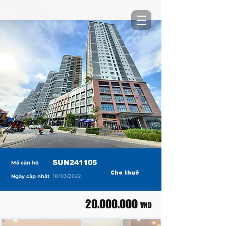
SUN241105
Mã căn hộ
Cho thuê
Ngày cập nhật
18/03/2022
20.000.000
VND