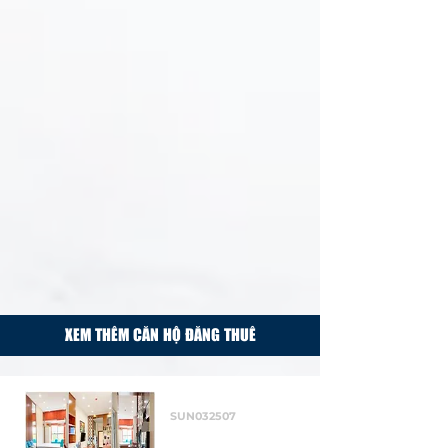
XEM THÊM CĂN HỘ ĐĂNG THUÊ
Cho thuê
SUN032507