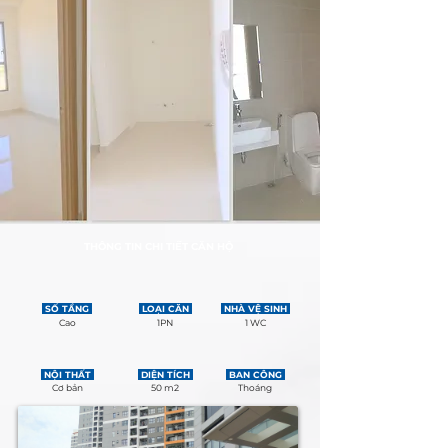
THÔNG TIN CHI TIẾT CĂN HỘ
SỐ TẦNG
LOẠI CĂN
NHÀ VỆ SINH
Cao
1PN
1 WC
NỘI THẤT
DIỆN TÍCH
BAN CÔNG
Cơ bản
50 m2
Thoáng