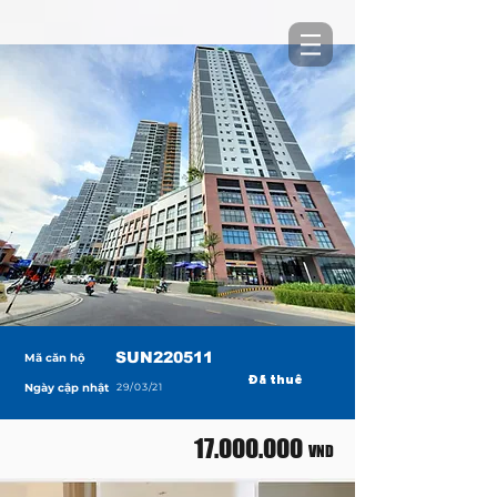
SUN220511
Mã căn hộ
Đã thuê
Ngày cập nhật
29/03/21
17.000.000
VND