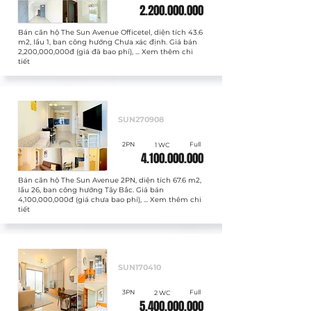
2.200.000.000
Bán căn hộ The Sun Avenue Officetel, diện tích 43.6
m2, lầu 1, ban công hướng Chưa xác định. Giá bán
2,200,000,000đ (giá đã bao phí), ... Xem thêm chi
tiết
Bán
SUN270908
2PN
Full
1 WC
4.100.000.000
Bán căn hộ The Sun Avenue 2PN, diện tích 67.6 m2,
lầu 26, ban công hướng Tây Bắc. Giá bán
4,100,000,000đ (giá chưa bao phí), ... Xem thêm chi
tiết
Bán
SUN170410
3PN
Full
2 WC
5.400.000.000