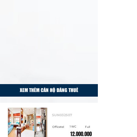
XEM THÊM CĂN HỘ ĐĂNG THUÊ
Cho thuê
SUN032507
1 WC
Officetel
Full
12.000.000