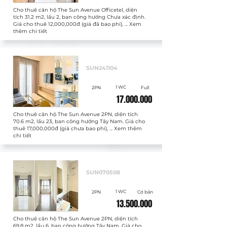
Cho thuê căn hộ The Sun Avenue Officetel, diện
tích 31.2 m2, lầu 2, ban công hướng Chưa xác định.
Giá cho thuê 12,000,000đ (giá đã bao phí), ... Xem
thêm chi tiết
Cho thuê
SUN241104
1 WC
2PN
Full
17.000.000
Cho thuê căn hộ The Sun Avenue 2PN, diện tích
70.6 m2, lầu 23, ban công hướng Tây Nam. Giá cho
thuê 17,000,000đ (giá chưa bao phí), ... Xem thêm
chi tiết
Cho thuê
SUN070508
1 WC
2PN
Cơ bản
13.500.000
Cho thuê căn hộ The Sun Avenue 2PN, diện tích
69.8 m2, lầu 6, ban công hướng Tây Nam. Giá cho