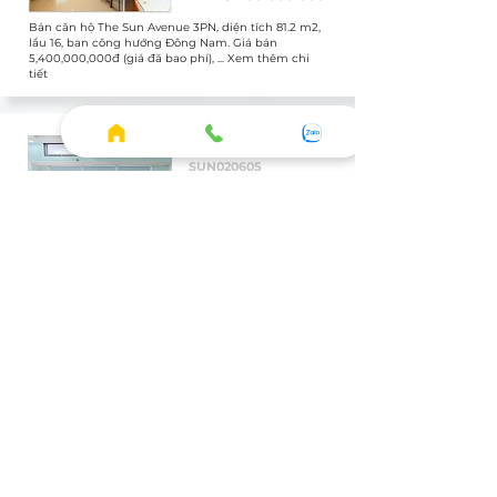
Bán căn hộ The Sun Avenue 3PN, diện tích 81.2 m2,
lầu 16, ban công hướng Đông Nam. Giá bán
5,400,000,000đ (giá đã bao phí), ... Xem thêm chi
tiết
Bán
SUN020605
Officetel
Full
1 WC
3.400.000.000
Bán căn hộ The Sun Avenue Officetel, diện tích 43.8
m2, lầu 1, ban công hướng Chưa xác định. Giá bán
3,400,000,000đ (giá đã bao phí), ... Xem thêm chi
tiết
XEM THÊM CĂN THUÊ
HOME
◦ Thông tin tổng quan
◦ Tiện ích thực tế