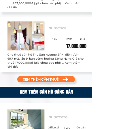
thuê 13,500,000đ (giá chưa bao phí), ... Xem thêm
chi tiết
Cho thuê
SUN101208
1 WC
2PN
Full
17.000.000
Cho thuê căn hộ The Sun Avenue 2PN, diện tích
69.7 m2, lầu 9, ban công hướng Đông Nam. Giá cho
thuê 17,000,000đ (giá chưa bao phí), ... Xem thêm
chi tiết
XEM THÊM CĂN THUÊ
XEM THÊM CĂN HỘ ĐĂNG BÁN
Bán
SUN023205
Officetel
Cơ bản
1 WC