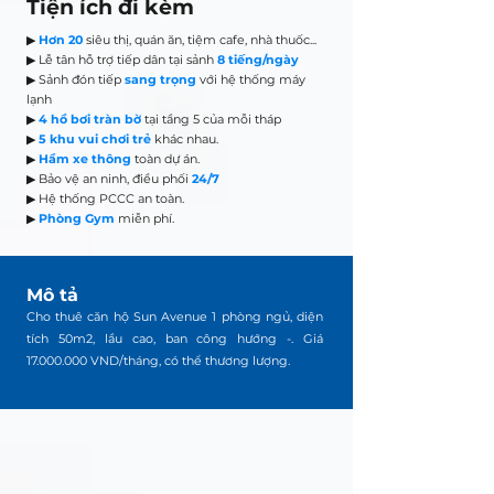
Tiện ích đi kèm
▶
Hơn 20
siêu thị, quán ăn, tiệm cafe, nhà thuốc...
▶ Lễ tân hỗ trợ tiếp dân tại sảnh
8 tiếng/ngày
▶ Sảnh đón tiếp
sang trọng
với hệ thống máy
lạnh
▶
4 hồ bơi tràn bờ
tại tầng 5 của mỗi tháp
▶
5 khu vui chơi trẻ
khác nhau.
▶
Hầm xe thông
toàn dự án.
▶ Bảo vệ an ninh, điều phối
24/7
▶ Hệ thống PCCC an toàn.
▶
Phòng Gym
miễn phí.
Mô tả
Cho thuê căn hộ Sun Avenue 1 phòng ngủ, diện
tích 50m2, lầu cao, ban công hướng -. Giá
17.000.000
VND/tháng, có thể thương lượng.