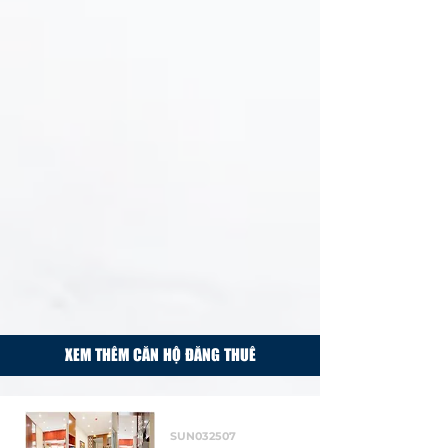
XEM THÊM CĂN HỘ ĐĂNG THUÊ
Cho thuê
SUN032507