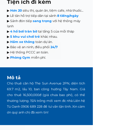
Tiện ích đi kèm
▶
Hơn 20
siêu thị, quán ăn, tiệm cafe, nhà thuốc...
▶ Lễ tân hỗ trợ tiếp dân tại sảnh
8 tiếng/ngày
▶ Sảnh đón tiếp
sang trọng
với hệ thống máy
lạnh
▶
4 hồ bơi tràn bờ
tại tầng 5 của mỗi tháp
▶
5 khu vui chơi trẻ
khác nhau.
▶
Hầm xe thông
toàn dự án.
▶ Bảo vệ an ninh, điều phối
24/7
▶ Hệ thống PCCC an toàn.
▶
Phòng Gym
miễn phí.
Mô tả
Cho thuê căn hộ The Sun Avenue 2PN, diện tích
69.7 m2, lầu 10, ban công hướng Tây Nam. Giá
cho thuê 16,500,000đ (giá chưa bao phí), có thể
thương lượng. 15/4 trống mới xem đc nhà Liên hệ
Tú Oanh
0906 689 228
để tư vấn tận tình. Xin cám
ơn quý anh chị đã xem tin!