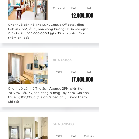
1 WC
Officetel
Full
12.000.000
Cho thuê căn hộ The Sun Avenue Officetel, diện
tích 31.2 m2, lầu 2, ban công hướng Chưa xác định.
Giá cho thuê 12,000,000đ (giá đã bao phí), ... Xem
thêm chi tiết
Cho thuê
SUN241104
1 WC
2PN
Full
17.000.000
Cho thuê căn hộ The Sun Avenue 2PN, diện tích
70.6 m2, lầu 23, ban công hướng Tây Nam. Giá cho
thuê 17,000,000đ (giá chưa bao phí), ... Xem thêm
chi tiết
Cho thuê
SUN070508
1 WC
2PN
Cơ bản