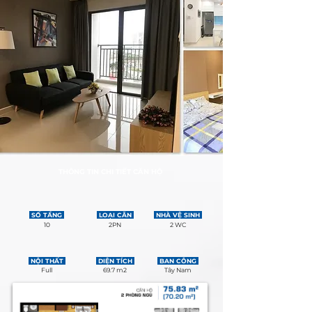
THÔNG TIN CHI TIẾT CĂN HỘ
SỐ TẦNG
LOẠI CĂN
NHÀ VỆ SINH
10
2PN
2 WC
NỘI THẤT
DIỆN TÍCH
BAN CÔNG
Full
69.7 m2
Tây Nam