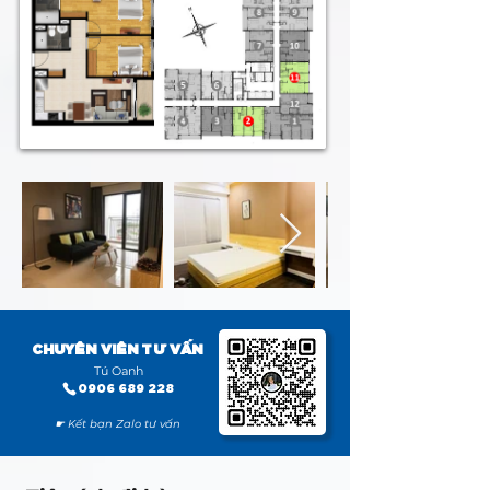
CHUYÊN VIÊN TƯ VẤN
Tú Oanh
0906 689 228
☛ Kết bạn Zalo tư vấn