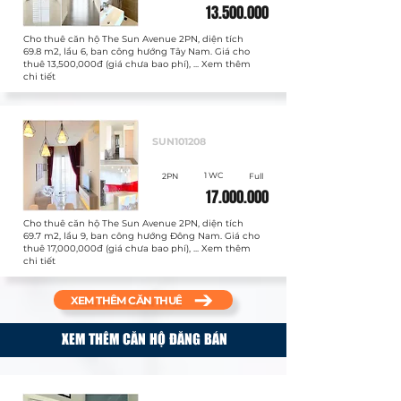
13.500.000
Cho thuê căn hộ The Sun Avenue 2PN, diện tích
69.8 m2, lầu 6, ban công hướng Tây Nam. Giá cho
thuê 13,500,000đ (giá chưa bao phí), ... Xem thêm
chi tiết
Cho thuê
SUN101208
1 WC
2PN
Full
17.000.000
Cho thuê căn hộ The Sun Avenue 2PN, diện tích
69.7 m2, lầu 9, ban công hướng Đông Nam. Giá cho
thuê 17,000,000đ (giá chưa bao phí), ... Xem thêm
chi tiết
XEM THÊM CĂN THUÊ
XEM THÊM CĂN HỘ ĐĂNG BÁN
Bán