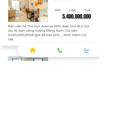
3PN
Full
2 WC
5.400.000.000
Bán căn hộ The Sun Avenue 3PN, diện tích 81.2 m2,
lầu 16, ban công hướng Đông Nam. Giá bán
5,400,000,000đ (giá đã bao phí), ... Xem thêm chi
tiết
Bán
SUN020605
Officetel
Full
1 WC
3.400.000.000
Bán căn hộ The Sun Avenue Officetel, diện tích 43.8
m2, lầu 1, ban công hướng Chưa xác định. Giá bán
3,400,000,000đ (giá đã bao phí), ... Xem thêm chi
tiết
XEM THÊM CĂN THUÊ
HOME