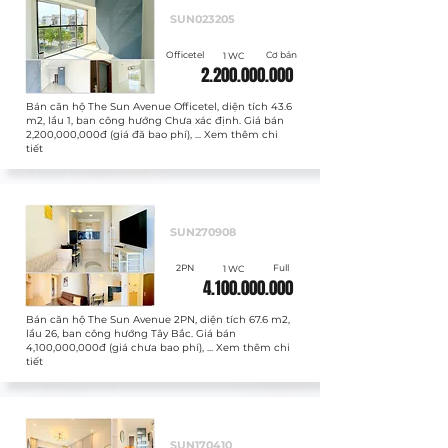
SUN023205
Officetel
Cơ bản
1 WC
2.200.000.000
Bán căn hộ The Sun Avenue Officetel, diện tích 43.6
m2, lầu 1, ban công hướng Chưa xác định. Giá bán
2,200,000,000đ (giá đã bao phí), ... Xem thêm chi
tiết
Bán
SUN270908
2PN
Full
1 WC
4.100.000.000
Bán căn hộ The Sun Avenue 2PN, diện tích 67.6 m2,
lầu 26, ban công hướng Tây Bắc. Giá bán
4,100,000,000đ (giá chưa bao phí), ... Xem thêm chi
tiết
Bán
SUN170410