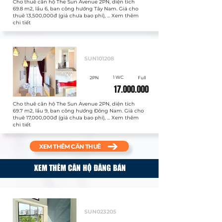
Cho thuê căn hộ The Sun Avenue 2PN, diện tích
69.8 m2, lầu 6, ban công hướng Tây Nam. Giá cho
thuê 13,500,000đ (giá chưa bao phí), ... Xem thêm
chi tiết
Cho thuê
SUN101208
1 WC
2PN
Full
17.000.000
Cho thuê căn hộ The Sun Avenue 2PN, diện tích
69.7 m2, lầu 9, ban công hướng Đông Nam. Giá cho
thuê 17,000,000đ (giá chưa bao phí), ... Xem thêm
chi tiết
XEM THÊM CĂN THUÊ
XEM THÊM CĂN HỘ ĐĂNG BÁN
Bán
SUN023205