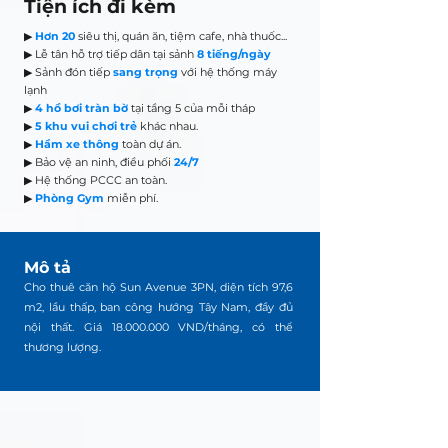
Tiện ích đi kèm
▶
Hơn 20
siêu thị, quán ăn, tiệm cafe, nhà thuốc...
▶ Lễ tân hỗ trợ tiếp dân tại sảnh
8 tiếng/ngày
▶ Sảnh đón tiếp
sang trọng
với hệ thống máy
lạnh
▶
4 hồ bơi tràn bờ
tại tầng 5 của mỗi tháp
▶
5 khu vui chơi trẻ
khác nhau.
▶
Hầm xe thông
toàn dự án.
▶ Bảo vệ an ninh, điều phối
24/7
▶ Hệ thống PCCC an toàn.
▶
Phòng Gym
miễn phí.
Mô tả
Cho thuê căn hộ Sun Avenue 3PN, diện tích 97,6
m2, lầu thấp, ban công hướng Tây Nam, đầy đủ
nội thất. Giá
18.000.000
VND/tháng, có thể
thương lượng.