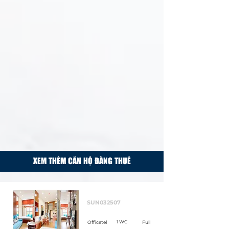
XEM THÊM CĂN HỘ ĐĂNG THUÊ
Cho thuê
SUN032507
1 WC
Officetel
Full