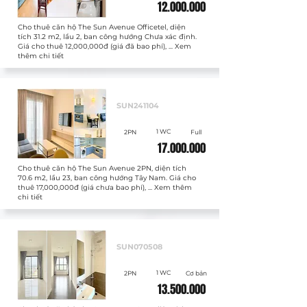
12.000.000
Cho thuê căn hộ The Sun Avenue Officetel, diện
tích 31.2 m2, lầu 2, ban công hướng Chưa xác định.
Giá cho thuê 12,000,000đ (giá đã bao phí), ... Xem
thêm chi tiết
Cho thuê
SUN241104
1 WC
2PN
Full
17.000.000
Cho thuê căn hộ The Sun Avenue 2PN, diện tích
70.6 m2, lầu 23, ban công hướng Tây Nam. Giá cho
thuê 17,000,000đ (giá chưa bao phí), ... Xem thêm
chi tiết
Cho thuê
SUN070508
1 WC
2PN
Cơ bản
13.500.000