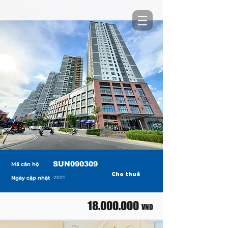
SUN090309
Mã căn hộ
Cho thuê
Ngày cập nhật
2021
18.000.000
VND