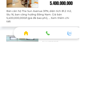
5.400.000.000
Bán căn hộ The Sun Avenue 3PN, diện tích 81.2 m2,
lầu 16, ban công hướng Đông Nam. Giá bán
5,400,000,000đ (giá đã bao phí), ... Xem thêm chi
tiết
Bán
SUN020605
Officetel
Full
1 WC
3.400.000.000
Bán căn hộ The Sun Avenue Officetel, diện tích 43.8
m2, lầu 1, ban công hướng Chưa xác định. Giá bán
3,400,000,000đ (giá đã bao phí), ... Xem thêm chi
tiết
XEM THÊM CĂN THUÊ
HOME
◦ Thông tin tổng quan
◦ Tiện ích thực tế