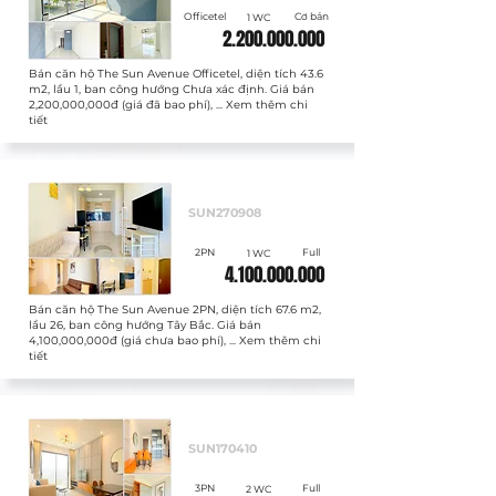
Officetel
Cơ bản
1 WC
2.200.000.000
Bán căn hộ The Sun Avenue Officetel, diện tích 43.6
m2, lầu 1, ban công hướng Chưa xác định. Giá bán
2,200,000,000đ (giá đã bao phí), ... Xem thêm chi
tiết
Bán
SUN270908
2PN
Full
1 WC
4.100.000.000
Bán căn hộ The Sun Avenue 2PN, diện tích 67.6 m2,
lầu 26, ban công hướng Tây Bắc. Giá bán
4,100,000,000đ (giá chưa bao phí), ... Xem thêm chi
tiết
Bán
SUN170410
3PN
Full
2 WC