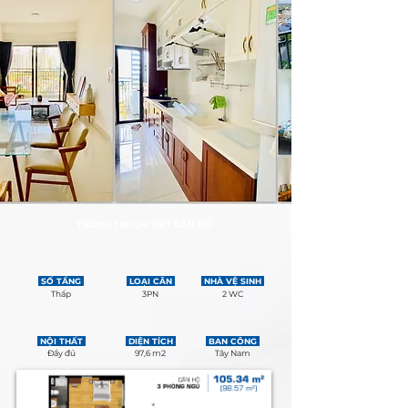
THÔNG TIN CHI TIẾT CĂN HỘ
SỐ TẦNG
LOẠI CĂN
NHÀ VỆ SINH
Thấp
3PN
2 WC
NỘI THẤT
DIỆN TÍCH
BAN CÔNG
Đầy đủ
97,6 m2
Tây Nam