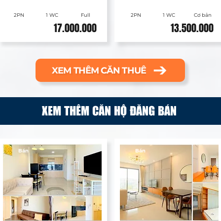
2PN
1 WC
Full
2PN
1 WC
Cơ bản
17.000.000
13.500.000
XEM THÊM CĂN THUÊ
XEM THÊM CĂN HỘ ĐĂNG BÁN
Bán
Bán