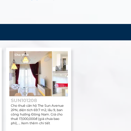
Cho thuê
SUN101208
Cho thuê căn hộ The Sun Avenue
2PN, diện tích 69.7 m2, lầu 9, ban
công hướng Đông Nam. Giá cho
thuê 17,000,000đ (giá chưa bao
phí), ... Xem thêm chi tiết