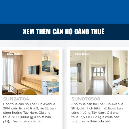
XEM THÊM CĂN HỘ ĐĂNG THUÊ
Cho thuê
Cho thuê
SUN241104
SUN070508
Cho thuê căn hộ The Sun Avenue
Cho thuê căn hộ The Sun Avenue
2PN, diện tích 70.6 m2, lầu 23, ban
2PN, diện tích 69.8 m2, lầu 6, ban
công hướng Tây Nam. Giá cho
công hướng Tây Nam. Giá cho
thuê 17,000,000đ (giá chưa bao
thuê 13,500,000đ (giá chưa bao
phí), ... Xem thêm chi tiết
phí), ... Xem thêm chi tiết