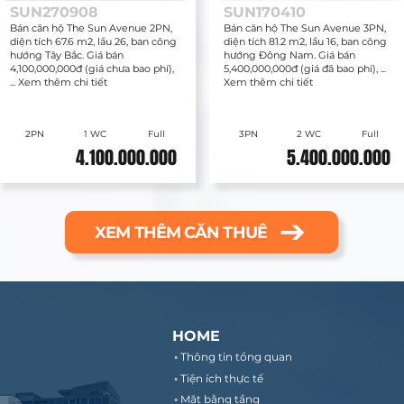
SUN270908
SUN170410
Bán căn hộ The Sun Avenue 2PN,
Bán căn hộ The Sun Avenue 3PN,
diện tích 67.6 m2, lầu 26, ban công
diện tích 81.2 m2, lầu 16, ban công
hướng Tây Bắc. Giá bán
hướng Đông Nam. Giá bán
4,100,000,000đ (giá chưa bao phí),
5,400,000,000đ (giá đã bao phí), ...
... Xem thêm chi tiết
Xem thêm chi tiết
2PN
1 WC
Full
3PN
2 WC
Full
4.100.000.000
5.400.000.000
XEM THÊM CĂN THUÊ
HOME
◦ Thông tin tổng quan
◦ Tiện ích thực tế
◦ Mặt bằng tầng