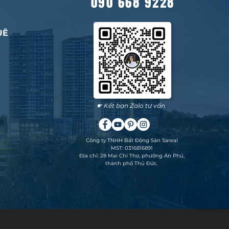
090 668 9228
UÊ
☛ Kết bạn Zalo tư vấn
Công ty TNHH Bất Động Sản Sareal
MST: 0316816891
Địa chỉ: 28 Mai Chí Thọ, phường An Phú,
thành phố Thủ Đức.