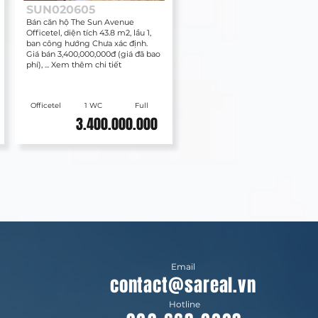
SUN020605
Bán căn hộ The Sun Avenue
Officetel, diện tích 43.8 m2, lầu 1,
ban công hướng Chưa xác định.
Giá bán 3,400,000,000đ (giá đã bao
phí), ... Xem thêm chi tiết
Officetel
1 WC
Full
3.400.000.000
Email
contact@sareal.vn
Hotline