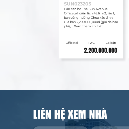
SUN023205
Bán căn hộ The Sun Avenue
Officetel, diện tích 43.6 m2, lầu 1,
ban công hướng Chưa xác định.
Giá bán 2,200,000,000đ (giá đã bao
phí), ... Xem thêm chi tiết
Officetel
1 WC
Cơ bản
2.200.000.000
LIÊN HỆ XEM NHÀ