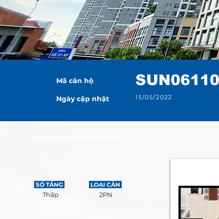
SUN0611
Mã căn hộ
15/05/2022
Ngày cập nhật
THÔNG TIN CHI TIẾT CĂN HỘ
SỐ TẦNG
LOẠI CĂN
Thấp
2PN