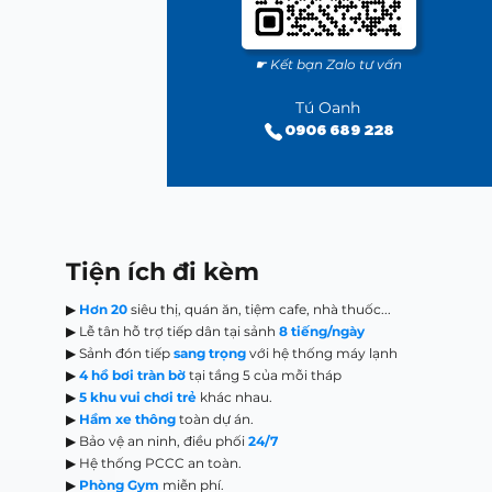
☛ Kết bạn Zalo tư vấn
Tú Oanh
0906 689 228
Tiện ích đi kèm
▶
Hơn 20
siêu thị, quán ăn, tiệm cafe, nhà thuốc...
▶ Lễ tân hỗ trợ tiếp dân tại sảnh
8 tiếng/ngày
▶ Sảnh đón tiếp
sang trọng
với hệ thống máy lạnh
▶
4 hồ bơi tràn bờ
tại tầng 5 của mỗi tháp
▶
5 khu vui chơi trẻ
khác nhau.
▶
Hầm xe thông
toàn dự án.
▶ Bảo vệ an ninh, điều phối
24/7
▶ Hệ thống PCCC an toàn.
▶
Phòng Gym
miễn phí.