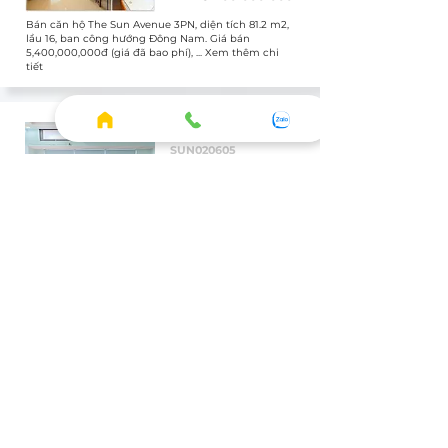
Bán căn hộ The Sun Avenue 3PN, diện tích 81.2 m2,
lầu 16, ban công hướng Đông Nam. Giá bán
5,400,000,000đ (giá đã bao phí), ... Xem thêm chi
tiết
Bán
SUN020605
Officetel
Full
1 WC
3.400.000.000
Bán căn hộ The Sun Avenue Officetel, diện tích 43.8
m2, lầu 1, ban công hướng Chưa xác định. Giá bán
3,400,000,000đ (giá đã bao phí), ... Xem thêm chi
tiết
XEM THÊM CĂN THUÊ
HOME
◦ Thông tin tổng quan
◦ Tiện ích thực tế