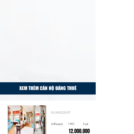
XEM THÊM CĂN HỘ ĐĂNG THUÊ
Cho thuê
SUN032507
1 WC
Officetel
Full
12.000.000