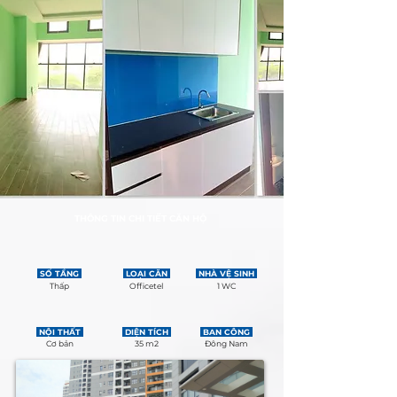
THÔNG TIN CHI TIẾT CĂN HỘ
SỐ TẦNG
LOẠI CĂN
NHÀ VỆ SINH
Thấp
Officetel
1 WC
NỘI THẤT
DIỆN TÍCH
BAN CÔNG
Cơ bản
35 m2
Đông Nam