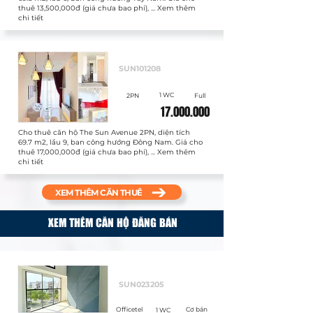
thuê 13,500,000đ (giá chưa bao phí), ... Xem thêm
chi tiết
Cho thuê
SUN101208
1 WC
2PN
Full
17.000.000
Cho thuê căn hộ The Sun Avenue 2PN, diện tích
69.7 m2, lầu 9, ban công hướng Đông Nam. Giá cho
thuê 17,000,000đ (giá chưa bao phí), ... Xem thêm
chi tiết
XEM THÊM CĂN THUÊ
XEM THÊM CĂN HỘ ĐĂNG BÁN
Bán
SUN023205
Officetel
Cơ bản
1 WC