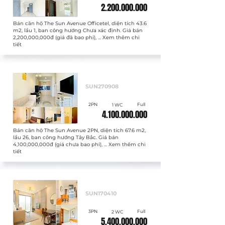
2.200.000.000
Bán căn hộ The Sun Avenue Officetel, diện tích 43.6
m2, lầu 1, ban công hướng Chưa xác định. Giá bán
2,200,000,000đ (giá đã bao phí), ... Xem thêm chi
tiết
Bán
SUN270908
2PN
Full
1 WC
4.100.000.000
Bán căn hộ The Sun Avenue 2PN, diện tích 67.6 m2,
lầu 26, ban công hướng Tây Bắc. Giá bán
4,100,000,000đ (giá chưa bao phí), ... Xem thêm chi
tiết
Bán
SUN170410
3PN
Full
2 WC
5.400.000.000