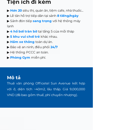
Tiện ích đi kèm
▶
Hơn 20
siêu thị, quán ăn, tiệm cafe, nhà thuốc...
▶ Lễ tân hỗ trợ tiếp dân tại sảnh
8 tiếng/ngày
▶ Sảnh đón tiếp
sang trọng
với hệ thống máy
lạnh
▶
4 hồ bơi tràn bờ
tại tầng 5 của mỗi tháp
▶
5 khu vui chơi trẻ
khác nhau.
▶
Hầm xe thông
toàn dự án.
▶ Bảo vệ an ninh, điều phối
24/7
▶ Hệ thống PCCC an toàn.
▶
Phòng Gym
miễn phí.
Mô tả
Thuê văn phòng Officetel Sun Avenue kết hợp
với ở, diện tích ~40m2, lầu thấp. Giá 9,000,000
VND (đã bao gồm thuế, phí chuyển nhượng).