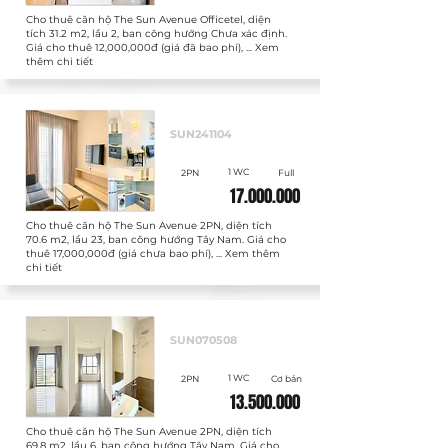
Cho thuê căn hộ The Sun Avenue Officetel, diện
tích 31.2 m2, lầu 2, ban công hướng Chưa xác định.
Giá cho thuê 12,000,000đ (giá đã bao phí), ... Xem
thêm chi tiết
Cho thuê
SUN241104
1 WC
2PN
Full
17.000.000
Cho thuê căn hộ The Sun Avenue 2PN, diện tích
70.6 m2, lầu 23, ban công hướng Tây Nam. Giá cho
thuê 17,000,000đ (giá chưa bao phí), ... Xem thêm
chi tiết
Cho thuê
SUN070508
1 WC
2PN
Cơ bản
13.500.000
Cho thuê căn hộ The Sun Avenue 2PN, diện tích
69.8 m2, lầu 6, ban công hướng Tây Nam. Giá cho