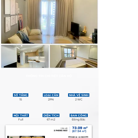
THÔNG TIN CHI TIẾT CĂN HỘ
SỐ TẦNG
LOẠI CĂN
NHÀ VỆ SINH
15
2PN
2 WC
NỘI THẤT
DIỆN TÍCH
BAN CÔNG
Full
67 m2
Đông Bắc