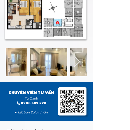
CHUYÊN VIÊN TƯ VẤN
Tú Oanh
0906 689 228
☛ Kết bạn Zalo tư vấn