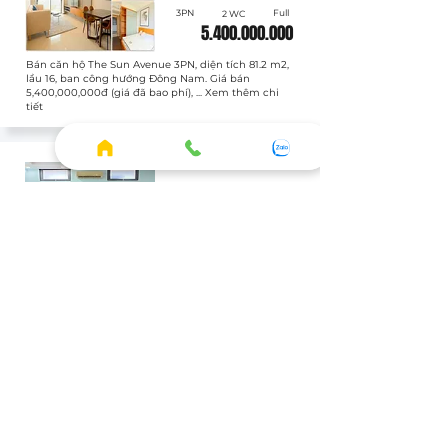
3PN
Full
2 WC
5.400.000.000
Bán căn hộ The Sun Avenue 3PN, diện tích 81.2 m2,
lầu 16, ban công hướng Đông Nam. Giá bán
5,400,000,000đ (giá đã bao phí), ... Xem thêm chi
tiết
Bán
SUN020605
Officetel
Full
1 WC
3.400.000.000
Bán căn hộ The Sun Avenue Officetel, diện tích 43.8
m2, lầu 1, ban công hướng Chưa xác định. Giá bán
3,400,000,000đ (giá đã bao phí), ... Xem thêm chi
tiết
XEM THÊM CĂN THUÊ
HOME
◦ Thông tin tổng quan