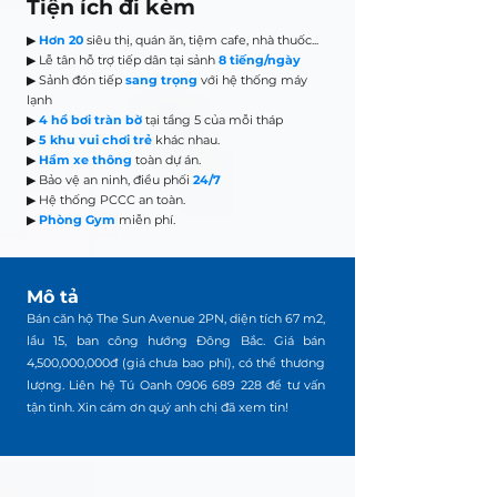
Tiện ích đi kèm
▶
Hơn 20
siêu thị, quán ăn, tiệm cafe, nhà thuốc...
▶ Lễ tân hỗ trợ tiếp dân tại sảnh
8 tiếng/ngày
▶ Sảnh đón tiếp
sang trọng
với hệ thống máy
lạnh
▶
4 hồ bơi tràn bờ
tại tầng 5 của mỗi tháp
▶
5 khu vui chơi trẻ
khác nhau.
▶
Hầm xe thông
toàn dự án.
▶ Bảo vệ an ninh, điều phối
24/7
▶ Hệ thống PCCC an toàn.
▶
Phòng Gym
miễn phí.
Mô tả
Bán căn hộ The Sun Avenue 2PN, diện tích 67 m2,
lầu 15, ban công hướng Đông Bắc. Giá bán
4,500,000,000đ (giá chưa bao phí), có thể thương
lượng. Liên hệ Tú Oanh
0906 689 228
để tư vấn
tận tình. Xin cám ơn quý anh chị đã xem tin!