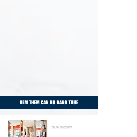
XEM THÊM CĂN HỘ ĐĂNG THUÊ
Cho thuê
SUN032507