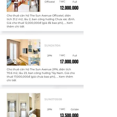
1 WC
Officetel
Full
12.000.000
Cho thuê căn hộ The Sun Avenue Officetel, diện
tích 31.2 m2, lầu 2, ban công hướng Chưa xác định.
Giá cho thuê 12,000,000đ (giá đã bao phí), ... Xem
thêm chi tiết
Cho thuê
SUN241104
1 WC
2PN
Full
17.000.000
Cho thuê căn hộ The Sun Avenue 2PN, diện tích
70.6 m2, lầu 23, ban công hướng Tây Nam. Giá cho
thuê 17,000,000đ (giá chưa bao phí), ... Xem thêm
chi tiết
Cho thuê
SUN070508
1 WC
2PN
Cơ bản
13.500.000