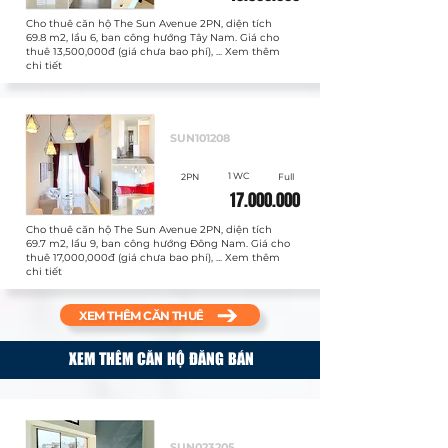
Cho thuê căn hộ The Sun Avenue 2PN, diện tích
69.8 m2, lầu 6, ban công hướng Tây Nam. Giá cho
thuê 13,500,000đ (giá chưa bao phí), ... Xem thêm
chi tiết
Cho thuê
SUN101208
1 WC
2PN
Full
17.000.000
Cho thuê căn hộ The Sun Avenue 2PN, diện tích
69.7 m2, lầu 9, ban công hướng Đông Nam. Giá cho
thuê 17,000,000đ (giá chưa bao phí), ... Xem thêm
chi tiết
XEM THÊM CĂN THUÊ
XEM THÊM CĂN HỘ ĐĂNG BÁN
Bán
SUN023205