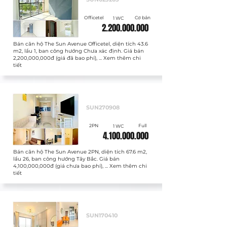
Officetel
Cơ bản
1 WC
2.200.000.000
Bán căn hộ The Sun Avenue Officetel, diện tích 43.6
m2, lầu 1, ban công hướng Chưa xác định. Giá bán
2,200,000,000đ (giá đã bao phí), ... Xem thêm chi
tiết
Bán
SUN270908
2PN
Full
1 WC
4.100.000.000
Bán căn hộ The Sun Avenue 2PN, diện tích 67.6 m2,
lầu 26, ban công hướng Tây Bắc. Giá bán
4,100,000,000đ (giá chưa bao phí), ... Xem thêm chi
tiết
Bán
SUN170410