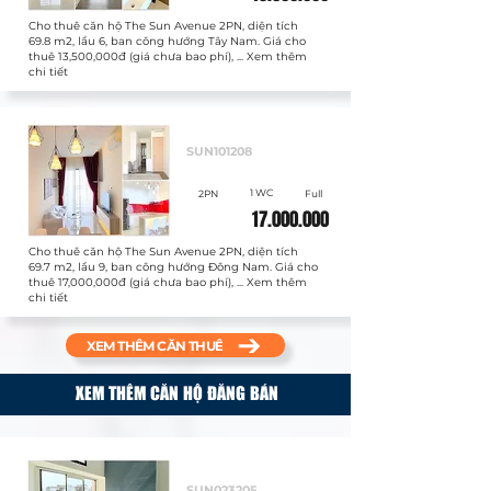
Cho thuê căn hộ The Sun Avenue 2PN, diện tích
69.8 m2, lầu 6, ban công hướng Tây Nam. Giá cho
thuê 13,500,000đ (giá chưa bao phí), ... Xem thêm
chi tiết
Cho thuê
SUN101208
1 WC
2PN
Full
17.000.000
Cho thuê căn hộ The Sun Avenue 2PN, diện tích
69.7 m2, lầu 9, ban công hướng Đông Nam. Giá cho
thuê 17,000,000đ (giá chưa bao phí), ... Xem thêm
chi tiết
XEM THÊM CĂN THUÊ
XEM THÊM CĂN HỘ ĐĂNG BÁN
Bán
SUN023205