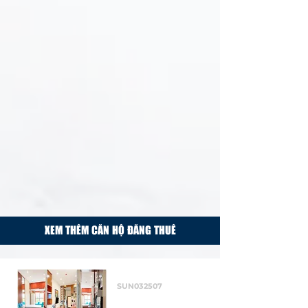
XEM THÊM CĂN HỘ ĐĂNG THUÊ
Cho thuê
SUN032507