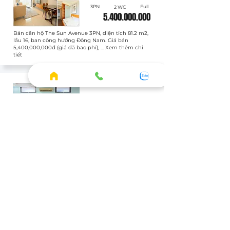
3PN
Full
2 WC
5.400.000.000
Bán căn hộ The Sun Avenue 3PN, diện tích 81.2 m2,
lầu 16, ban công hướng Đông Nam. Giá bán
5,400,000,000đ (giá đã bao phí), ... Xem thêm chi
tiết
Bán
SUN020605
Officetel
Full
1 WC
3.400.000.000
Bán căn hộ The Sun Avenue Officetel, diện tích 43.8
m2, lầu 1, ban công hướng Chưa xác định. Giá bán
3,400,000,000đ (giá đã bao phí), ... Xem thêm chi
tiết
XEM THÊM CĂN THUÊ
HOME
◦ Thông tin tổng quan