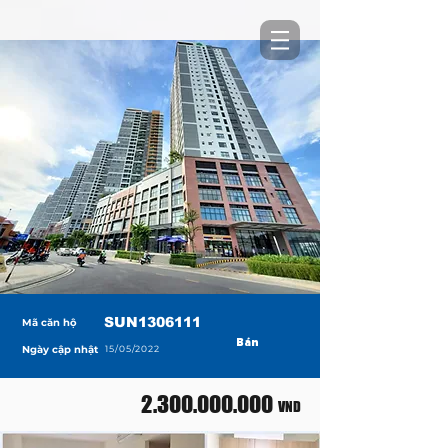
SUN1306111
Mã căn hộ
Bán
Ngày cập nhật
15/05/2022
2.300.000.000
VND