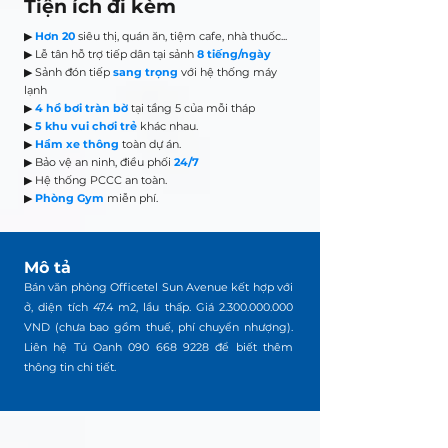
Tiện ích đi kèm
▶
Hơn 20
siêu thị, quán ăn, tiệm cafe, nhà thuốc...
▶ Lễ tân hỗ trợ tiếp dân tại sảnh
8 tiếng/ngày
▶ Sảnh đón tiếp
sang trọng
với hệ thống máy
lạnh
▶
4 hồ bơi tràn bờ
tại tầng 5 của mỗi tháp
▶
5 khu vui chơi trẻ
khác nhau.
▶
Hầm xe thông
toàn dự án.
▶ Bảo vệ an ninh, điều phối
24/7
▶ Hệ thống PCCC an toàn.
▶
Phòng Gym
miễn phí.
Mô tả
Bán văn phòng Officetel Sun Avenue kết hợp với
ở, diện tích 47.4 m2, lầu thấp. Giá
2.300.000.000
VND (chưa bao gồm thuế, phí chuyển nhượng).
Liên hệ Tú Oanh
090 668 9228
để biết thêm
thông tin chi tiết.