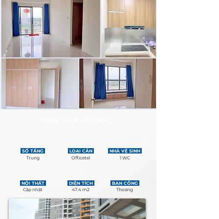
THÔNG TIN CHI TIẾT CĂN HỘ
SỐ TẦNG
LOẠI CĂN
NHÀ VỆ SINH
Trung
Officetel
1 WC
NỘI THẤT
DIỆN TÍCH
BAN CÔNG
Cập nhật
47.4 m2
Thoáng