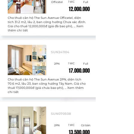
1 WC
Officetel
Full
12.000.000
Cho thuê căn hộ The Sun Avenue Officetel, diện
tích 31.2 m2, lầu 2, ban công hướng Chưa xác định.
Giá cho thuê 12,000,000đ (giá đã bao phí), ... Xem
thêm chi tiết
Cho thuê
SUN241104
1 WC
2PN
Full
17.000.000
Cho thuê căn hộ The Sun Avenue 2PN, diện tích
70.6 m2, lầu 23, ban công hướng Tây Nam. Giá cho
thuê 17,000,000đ (giá chưa bao phí), ... Xem thêm
chi tiết
Cho thuê
SUN070508
1 WC
2PN
Cơ bản
13.500.000