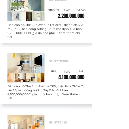
Officetel
Cơ bản
1 WC
2.200.000.000
Bán căn hộ The Sun Avenue Officetel, diện tích 43.6
m2, lầu 1, ban công hướng Chưa xác định. Giá bán
2,200,000,000đ (giá đã bao phí), ... Xem thêm chi
tiết
Bán
SUN270908
2PN
Full
1 WC
4.100.000.000
Bán căn hộ The Sun Avenue 2PN, diện tích 67.6 m2,
lầu 26, ban công hướng Tây Bắc. Giá bán
4,100,000,000đ (giá chưa bao phí), ... Xem thêm chi
tiết
Bán
SUN170410