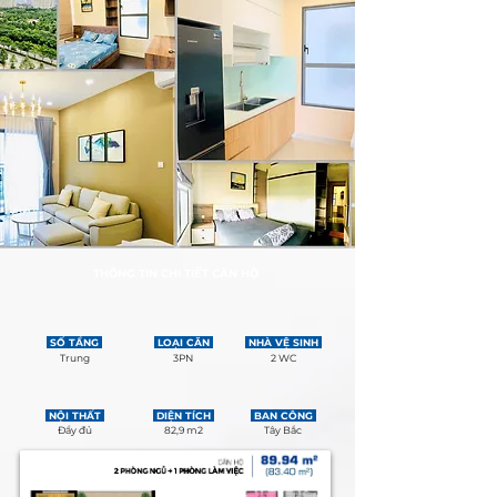
THÔNG TIN CHI TIẾT CĂN HỘ
SỐ TẦNG
LOẠI CĂN
NHÀ VỆ SINH
Trung
3PN
2 WC
NỘI THẤT
DIỆN TÍCH
BAN CÔNG
Đầy đủ
82,9 m2
Tây Bắc