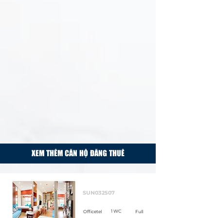
XEM THÊM CĂN HỘ ĐĂNG THUÊ
Cho thuê
SUN032507
1 WC
Officetel
Full