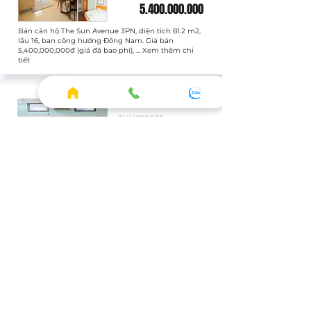
5.400.000.000
Bán căn hộ The Sun Avenue 3PN, diện tích 81.2 m2,
lầu 16, ban công hướng Đông Nam. Giá bán
5,400,000,000đ (giá đã bao phí), ... Xem thêm chi
tiết
Bán
SUN020605
Officetel
Full
1 WC
3.400.000.000
Bán căn hộ The Sun Avenue Officetel, diện tích 43.8
m2, lầu 1, ban công hướng Chưa xác định. Giá bán
3,400,000,000đ (giá đã bao phí), ... Xem thêm chi
tiết
XEM THÊM CĂN THUÊ
HOME
◦ Thông tin tổng quan
◦ Tiện ích thực tế