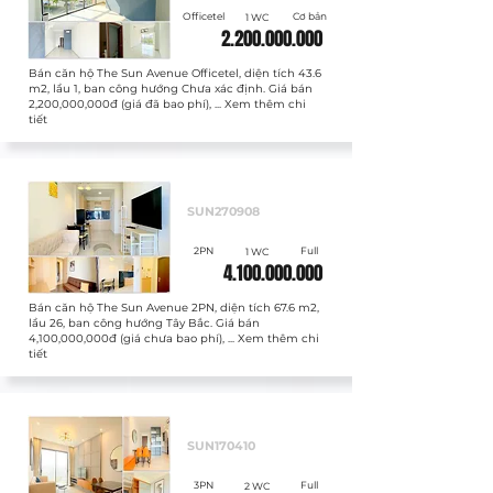
Officetel
Cơ bản
1 WC
2.200.000.000
Bán căn hộ The Sun Avenue Officetel, diện tích 43.6
m2, lầu 1, ban công hướng Chưa xác định. Giá bán
2,200,000,000đ (giá đã bao phí), ... Xem thêm chi
tiết
Bán
SUN270908
2PN
Full
1 WC
4.100.000.000
Bán căn hộ The Sun Avenue 2PN, diện tích 67.6 m2,
lầu 26, ban công hướng Tây Bắc. Giá bán
4,100,000,000đ (giá chưa bao phí), ... Xem thêm chi
tiết
Bán
SUN170410
3PN
Full
2 WC