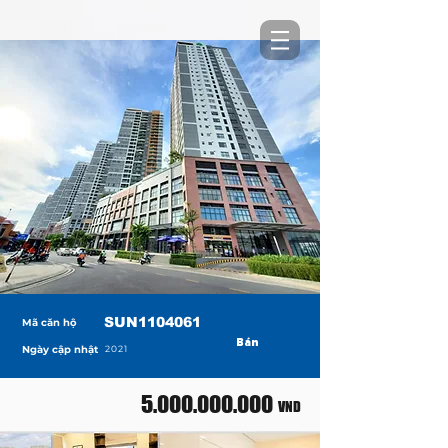
SUN1104061
Mã căn hộ
Bán
Ngày cập nhật
2021
5.000.000.000
VND