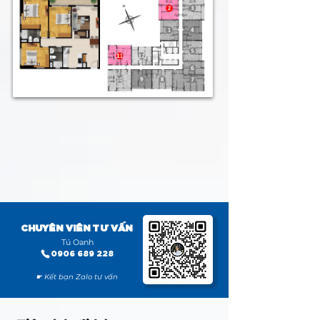
CHUYÊN VIÊN TƯ VẤN
Tú Oanh
0906 689 228
☛ Kết bạn Zalo tư vấn