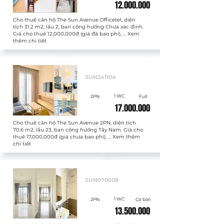
12.000.000
Cho thuê căn hộ The Sun Avenue Officetel, diện
tích 31.2 m2, lầu 2, ban công hướng Chưa xác định.
Giá cho thuê 12,000,000đ (giá đã bao phí), ... Xem
thêm chi tiết
Cho thuê
SUN241104
1 WC
2PN
Full
17.000.000
Cho thuê căn hộ The Sun Avenue 2PN, diện tích
70.6 m2, lầu 23, ban công hướng Tây Nam. Giá cho
thuê 17,000,000đ (giá chưa bao phí), ... Xem thêm
chi tiết
Cho thuê
SUN070508
1 WC
2PN
Cơ bản
13.500.000