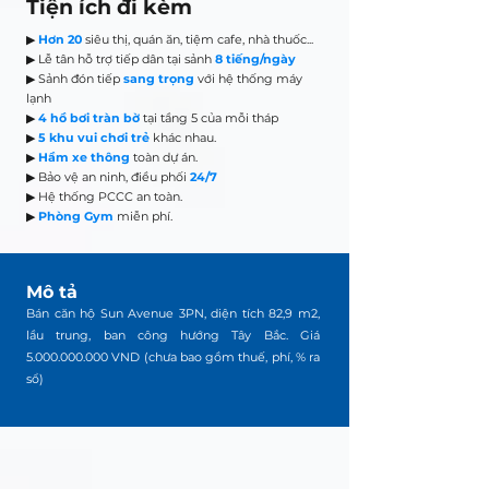
Tiện ích đi kèm
▶
Hơn 20
siêu thị, quán ăn, tiệm cafe, nhà thuốc...
▶ Lễ tân hỗ trợ tiếp dân tại sảnh
8 tiếng/ngày
▶ Sảnh đón tiếp
sang trọng
với hệ thống máy
lạnh
▶
4 hồ bơi tràn bờ
tại tầng 5 của mỗi tháp
▶
5 khu vui chơi trẻ
khác nhau.
▶
Hầm xe thông
toàn dự án.
▶ Bảo vệ an ninh, điều phối
24/7
▶ Hệ thống PCCC an toàn.
▶
Phòng Gym
miễn phí.
Mô tả
Bán căn hộ Sun Avenue 3PN, diện tích 82,9 m2,
lầu trung, ban công hướng Tây Bắc. Giá
5.000.000.000
VND (chưa bao gồm thuế, phí, % ra
sổ)