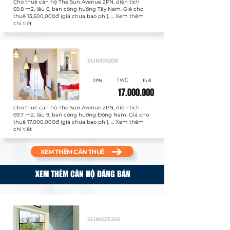
Cho thuê căn hộ The Sun Avenue 2PN, diện tích
69.8 m2, lầu 6, ban công hướng Tây Nam. Giá cho
thuê 13,500,000đ (giá chưa bao phí), ... Xem thêm
chi tiết
Cho thuê
SUN101208
1 WC
2PN
Full
17.000.000
Cho thuê căn hộ The Sun Avenue 2PN, diện tích
69.7 m2, lầu 9, ban công hướng Đông Nam. Giá cho
thuê 17,000,000đ (giá chưa bao phí), ... Xem thêm
chi tiết
XEM THÊM CĂN THUÊ
XEM THÊM CĂN HỘ ĐĂNG BÁN
Bán
SUN023205