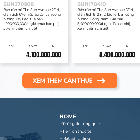
SUN270908
SUN170410
Bán căn hộ The Sun Avenue 2PN,
Bán căn hộ The Sun Avenue 3PN,
diện tích 67.6 m2, lầu 26, ban công
diện tích 81.2 m2, lầu 16, ban công
hướng Tây Bắc. Giá bán
hướng Đông Nam. Giá bán
4,100,000,000đ (giá chưa bao phí),
5,400,000,000đ (giá đã bao phí), ...
... Xem thêm chi tiết
Xem thêm chi tiết
2PN
1 WC
Full
3PN
2 WC
Full
4.100.000.000
5.400.000.000
XEM THÊM CĂN THUÊ
HOME
◦ Thông tin tổng quan
◦ Tiện ích thực tế
◦ Mặt bằng tầng