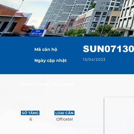
SUN0713
Mã căn hộ
15/04/2023
Ngày cập nhật
THÔNG TIN CHI TIẾT CĂN HỘ
SỐ TẦNG
LOẠI CĂN
6
Officetel