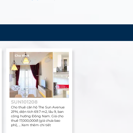
Cho thuê
SUN101208
Cho thuê căn hộ The Sun Avenue
2PN, diện tích 69.7 m2, lầu 9, ban
công hướng Đông Nam. Giá cho
thuê 17,000,000đ (giá chưa bao
phí), ... Xem thêm chi tiết