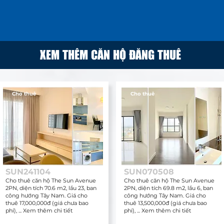
XEM THÊM CĂN HỘ ĐĂNG THUÊ
Cho thuê
Cho thuê
SUN241104
SUN070508
Cho thuê căn hộ The Sun Avenue
Cho thuê căn hộ The Sun Avenue
2PN, diện tích 70.6 m2, lầu 23, ban
2PN, diện tích 69.8 m2, lầu 6, ban
công hướng Tây Nam. Giá cho
công hướng Tây Nam. Giá cho
thuê 17,000,000đ (giá chưa bao
thuê 13,500,000đ (giá chưa bao
phí), ... Xem thêm chi tiết
phí), ... Xem thêm chi tiết