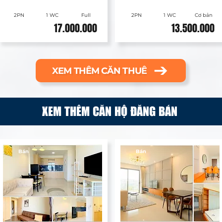
2PN
1 WC
Full
2PN
1 WC
Cơ bản
17.000.000
13.500.000
XEM THÊM CĂN THUÊ
XEM THÊM CĂN HỘ ĐĂNG BÁN
Bán
Bán