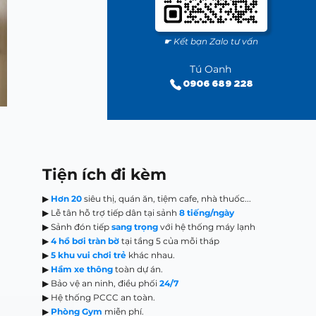
☛ Kết bạn Zalo tư vấn
Tú Oanh
0906 689 228
Tiện ích đi kèm
▶
Hơn 20
siêu thị, quán ăn, tiệm cafe, nhà thuốc...
▶ Lễ tân hỗ trợ tiếp dân tại sảnh
8 tiếng/ngày
▶ Sảnh đón tiếp
sang trọng
với hệ thống máy lạnh
▶
4 hồ bơi tràn bờ
tại tầng 5 của mỗi tháp
▶
5 khu vui chơi trẻ
khác nhau.
▶
Hầm xe thông
toàn dự án.
▶ Bảo vệ an ninh, điều phối
24/7
▶ Hệ thống PCCC an toàn.
▶
Phòng Gym
miễn phí.