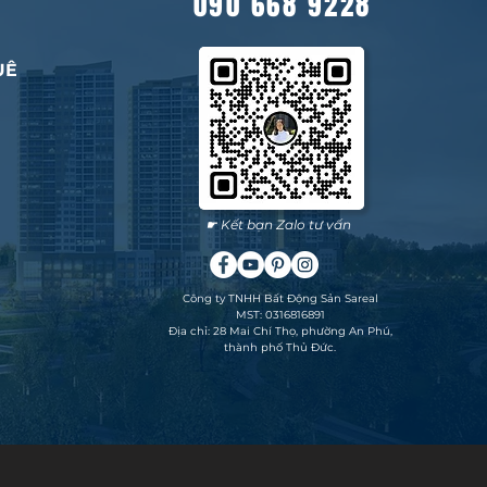
090 668 9228
UÊ
☛ Kết bạn Zalo tư vấn
Công ty TNHH Bất Động Sản Sareal
MST: 0316816891
Địa chỉ: 28 Mai Chí Thọ, phường An Phú,
thành phố Thủ Đức.