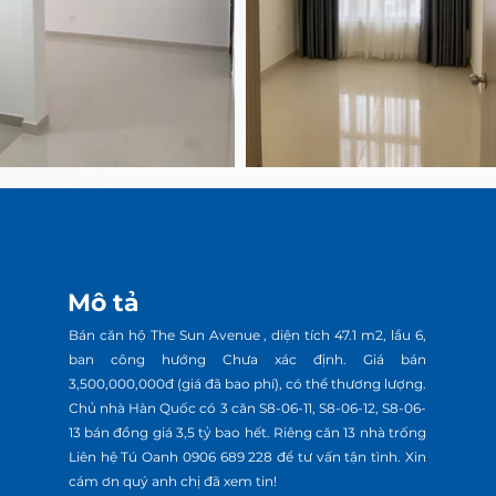
Mô tả
Bán căn hộ The Sun Avenue , diện tích 47.1 m2, lầu 6,
ban công hướng Chưa xác định. Giá bán
3,500,000,000đ (giá đã bao phí), có thể thương lượng.
Chủ nhà Hàn Quốc có 3 căn S8-06-11, S8-06-12, S8-06-
13 bán đồng giá 3,5 tỷ bao hết. Riêng căn 13 nhà trống
Liên hệ Tú Oanh 0906 689 228 để tư vấn tận tình. Xin
cám ơn quý anh chị đã xem tin!