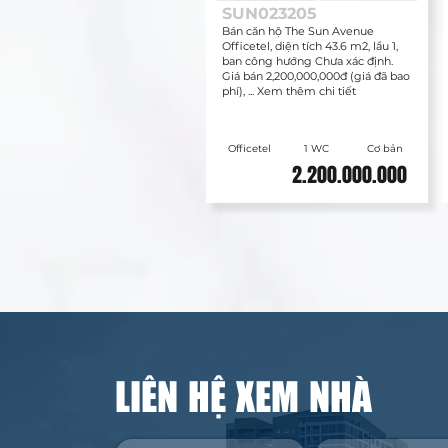
SUN023205
Bán căn hộ The Sun Avenue
Officetel, diện tích 43.6 m2, lầu 1,
ban công hướng Chưa xác định.
Giá bán 2,200,000,000đ (giá đã bao
phí), ... Xem thêm chi tiết
Officetel
1 WC
Cơ bản
2.200.000.000
LIÊN HỆ XEM NHÀ