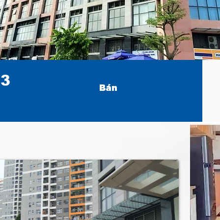
03
Bán