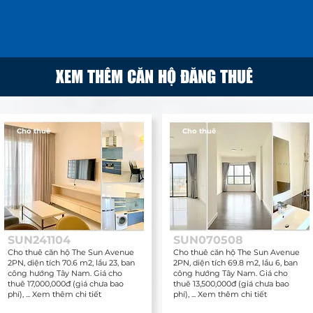
XEM THÊM CĂN HỘ ĐĂNG THUÊ
Cho thuê
Cho thuê
SUN241104
SUN070508
Cho thuê căn hộ The Sun Avenue
Cho thuê căn hộ The Sun Avenue
2PN, diện tích 70.6 m2, lầu 23, ban
2PN, diện tích 69.8 m2, lầu 6, ban
công hướng Tây Nam. Giá cho
công hướng Tây Nam. Giá cho
thuê 17,000,000đ (giá chưa bao
thuê 13,500,000đ (giá chưa bao
phí), ... Xem thêm chi tiết
phí), ... Xem thêm chi tiết