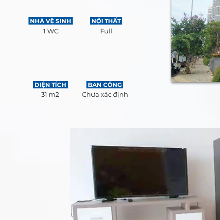
NHÀ VỆ SINH
NỘI THẤT
1 WC
Full
DIỆN TÍCH
BAN CÔNG
31 m2
Chưa xác định