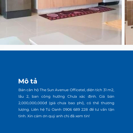
Mô tả
Bán căn hộ The Sun Avenue Officetel, diện tích 31 m2,
lầu 2, ban công hướng Chưa xác định. Giá bán
2,000,000,000đ (giá chưa bao phí), có thể thương
lượng. Liên hệ Tú Oanh 0906 689 228 để tư vấn tận
tình. Xin cám ơn quý anh chị đã xem tin!