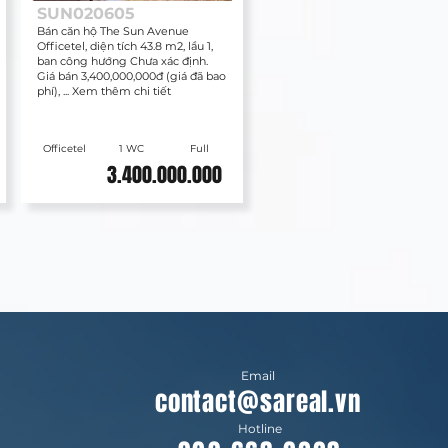
SUN020605
Bán căn hộ The Sun Avenue
Officetel, diện tích 43.8 m2, lầu 1,
ban công hướng Chưa xác định.
Giá bán 3,400,000,000đ (giá đã bao
phí), ... Xem thêm chi tiết
Officetel
1 WC
Full
3.400.000.000
Email
contact@sareal.vn
Hotline