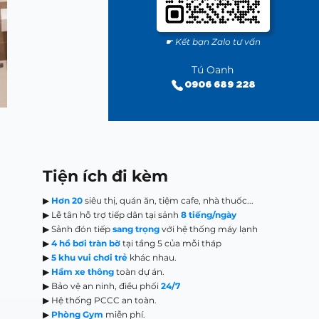
☛ Kết bạn Zalo tư vấn
Tú Oanh
0906 689 228
Tiện ích đi kèm
▶
Hơn 20
siêu thị, quán ăn, tiệm cafe, nhà thuốc...
▶ Lễ tân hỗ trợ tiếp dân tại sảnh
8 tiếng/ngày
▶ Sảnh đón tiếp
sang trọng
với hệ thống máy lạnh
▶
4 hồ bơi tràn bờ
tại tầng 5 của mỗi tháp
▶
5 khu vui chơi trẻ
khác nhau.
▶
Hầm xe thông
toàn dự án.
▶ Bảo vệ an ninh, điều phối
24/7
▶ Hệ thống PCCC an toàn.
▶
Phòng Gym
miễn phí.