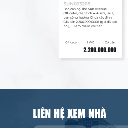
SUN023205
Bán căn hộ The Sun Avenue
Officetel, diện tích 43.6 m2, lầu 1,
ban công hướng Chưa xác định.
Giá bán 2,200,000,000đ (giá đã bao
phí), ... Xem thêm chi tiết
Officetel
1 WC
Cơ bản
2.200.000.000
LIÊN HỆ XEM NHÀ