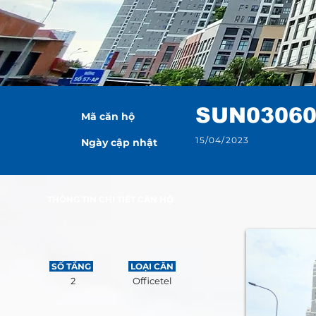
SUN0306
Mã căn hộ
15/04/2023
Ngày cập nhật
THÔNG TIN CHI TIẾT CĂN HỘ
SỐ TẦNG
LOẠI CĂN
2
Officetel