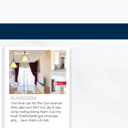
Cho thuê
SUN101208
Cho thuê căn hộ The Sun Avenue
2PN, diện tích 69.7 m2, lầu 9, ban
công hướng Đông Nam. Giá cho
thuê 17,000,000đ (giá chưa bao
phí), ... Xem thêm chi tiết