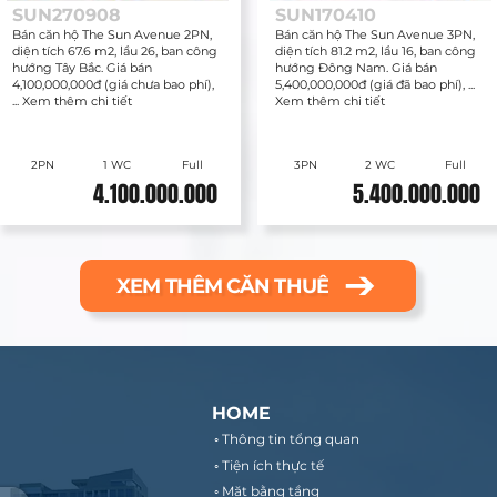
SUN270908
SUN170410
Bán căn hộ The Sun Avenue 2PN,
Bán căn hộ The Sun Avenue 3PN,
diện tích 67.6 m2, lầu 26, ban công
diện tích 81.2 m2, lầu 16, ban công
hướng Tây Bắc. Giá bán
hướng Đông Nam. Giá bán
4,100,000,000đ (giá chưa bao phí),
5,400,000,000đ (giá đã bao phí), ...
... Xem thêm chi tiết
Xem thêm chi tiết
2PN
1 WC
Full
3PN
2 WC
Full
4.100.000.000
5.400.000.000
XEM THÊM CĂN THUÊ
HOME
◦ Thông tin tổng quan
◦ Tiện ích thực tế
◦ Mặt bằng tầng