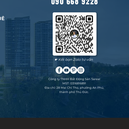
090 668 9228
UÊ
☛ Kết bạn Zalo tư vấn
Công ty TNHH Bất Động Sản Sareal
MST: 0316816891
Địa chỉ: 28 Mai Chí Thọ, phường An Phú,
thành phố Thủ Đức.