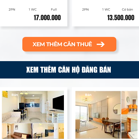
2PN
1 WC
Full
2PN
1 WC
Cơ bản
17.000.000
13.500.000
XEM THÊM CĂN THUÊ
XEM THÊM CĂN HỘ ĐĂNG BÁN
Bán
Bán