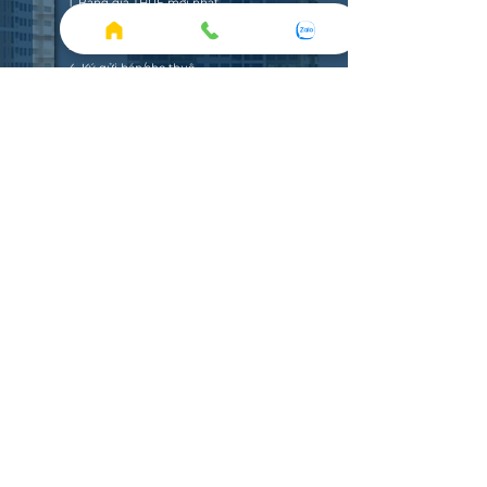
1. Bảng giá THUÊ mới nhất.
2. Bảng giá BÁN mới nhất.
3. Xem nhà thực tế.
4. Ký gửi bán/cho thuê.
ĐĂNG KÝ
Cộng đồng The Sun Avenue
Email
contact@sareal.vn
Hotline
090 668 9228
☛ Kết bạn Zalo tư vấn